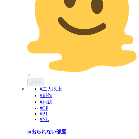
2
ブクマ
#二人以上
#創作
#お題
#CP
#BL
#NL
in出られない部屋