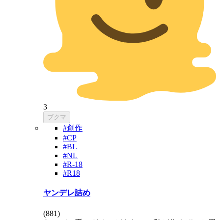
3
ブクマ
#創作
#CP
#BL
#NL
#R-18
#R18
ヤンデレ詰め
(
881
)