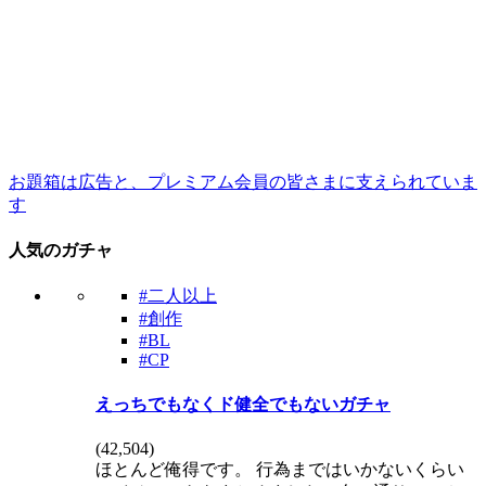
お題箱は広告と、プレミアム会員の皆さまに支えられていま
す
人気のガチャ
#二人以上
#創作
#BL
#CP
えっちでもなくド健全でもないガチャ
(
42,504
)
ほとんど俺得です。 行為まではいかないくらい