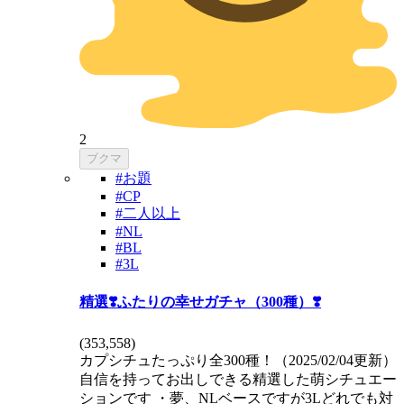
2
ブクマ
#お題
#CP
#二人以上
#NL
#BL
#3L
精選❣️ふたりの幸せガチャ（300種）❣️
(
353,558
)
カプシチュたっぷり全300種！（2025/02/04更新）
自信を持ってお出しできる精選した萌シチュエー
ションです ・夢、NLベースですが3Lどれでも対