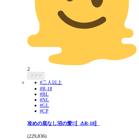
2
ブクマ
#二人以上
#R-18
#BL
#NL
#GL
#CP
攻めの底なし沼の愛‼️〚⚠R-18〛
(
229,836
)