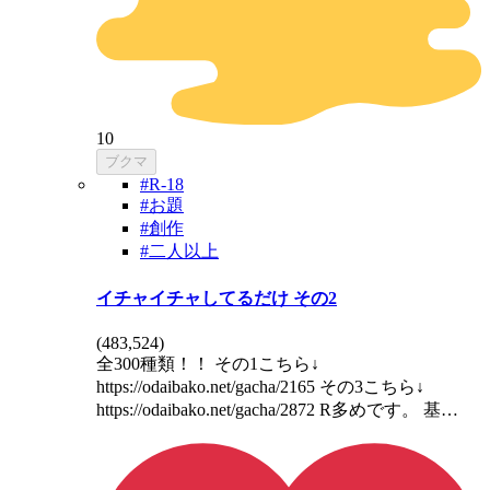
10
ブクマ
#R-18
#お題
#創作
#二人以上
イチャイチャしてるだけ その2
(
483,524
)
全300種類！！ その1こちら↓
https://odaibako.net/gacha/2165 その3こちら↓
https://odaibako.net/gacha/2872 R多めです。 基…