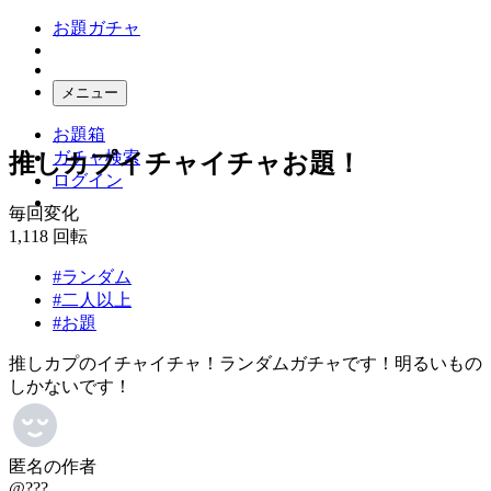
お題ガチャ
メニュー
お題箱
ガチャ検索
推しカプイチャイチャお題！
ログイン
毎回変化
1,118
回転
#ランダム
#二人以上
#お題
推しカプのイチャイチャ！ランダムガチャです！明るいもの
しかないです！
匿名の作者
@???