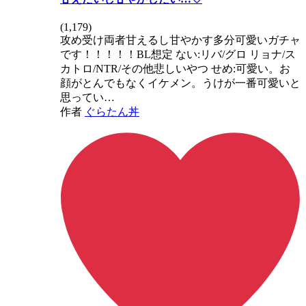
(
1,179
)
攻め受け両者甘えるし甘やかす多分可愛いガチャ
です！！！！！BL想定 ない:リバ/グロ リョナ/ス
カトロ/NTR/その他悲しいやつ せめ:可愛い。お
顔がとんでもなくイケメン。うけが一番可愛いと
思ってい…
作者
ぐらたん丼