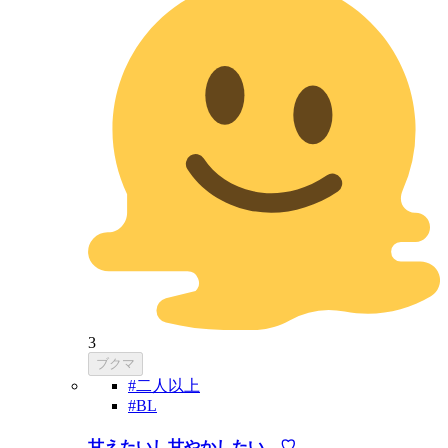
3
ブクマ
#二人以上
#BL
甘えたいし甘やかしたい…♡