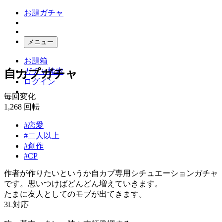
お題ガチャ
メニュー
お題箱
ガチャ検索
自カプガチャ
ログイン
毎回変化
1,268
回転
#恋愛
#二人以上
#創作
#CP
作者が作りたいというか自カプ専用シチュエーションガチャ
です。思いつけばどんどん増えていきます。
たまに友人としてのモブが出てきます。
3L対応