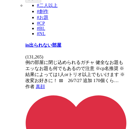
#二人以上
#創作
#お題
#CP
#BL
#NL
in出られない部屋
(
131,265
)
例の部屋に閉じ込められるガチャ 健全なお題も
エッなお題も何でもあるので注意 ※cp名推奨 ※
結果によっては1人orトリオ以上でもいけます ※
改変お好きに！ 📅 26/7/27 追加 170個くら…
作者
真顔