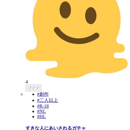
4
ブクマ
#創作
#二人以上
#R-18
#NL
#HL
すきな人にあいされるガチャ