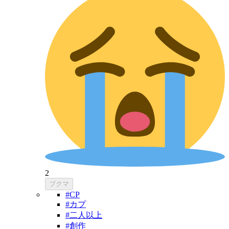
2
ブクマ
#CP
#カプ
#二人以上
#創作