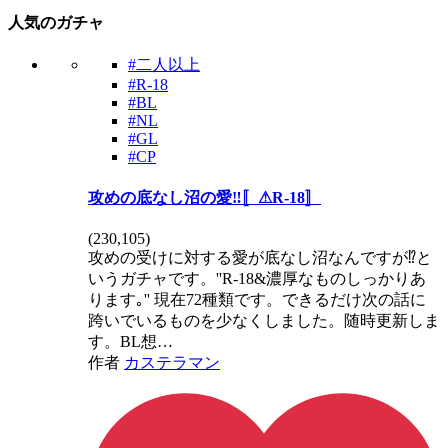
人気のガチャ
#二人以上
#R-18
#BL
#NL
#GL
#CP
攻めの底なし沼の愛‼️〚⚠R-18〛
(
230,105
)
攻めの受けに対する愛が底なし沼なんですが⁉️と
いうガチャです。''R-18&濃厚なものしっかりあ
ります｡'' 現在72種類です。できるだけ次の話に
跨いでいるものを少なくしました。随時更新しま
す。BL想…
作者
カステラマン