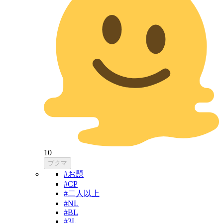
10
ブクマ
#お題
#CP
#二人以上
#NL
#BL
#3L