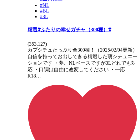
#NL
#BL
#3L
精選❣️ふたりの幸せガチャ（300種）❣️
(
353,127
)
カプシチュたっぷり全300種！（2025/02/04更新）
自信を持ってお出しできる精選した萌シチュエー
ションです ・夢、NLベースですが3Lどれでも対
応 ・口調は自由に改変してください ・一応
R18…