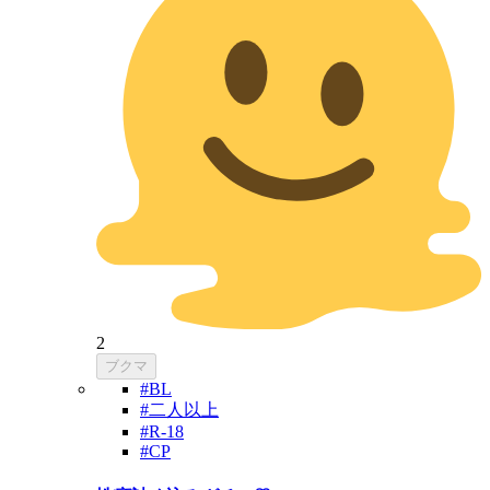
2
ブクマ
#BL
#二人以上
#R-18
#CP