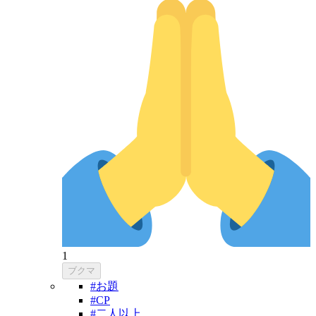
1
ブクマ
#お題
#CP
#二人以上