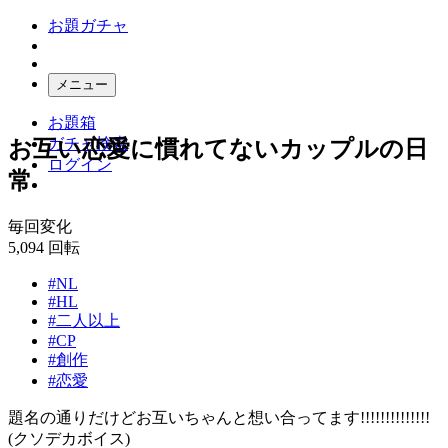
お題ガチャ
メニュー
お題箱
ガチャ検索
お互い恋愛に慣れてないカップルの日
ログイン
常
毎回変化
5,094
回転
#NL
#HL
#二人以上
#CP
#創作
#恋愛
題名の通りだけどお互いちゃんと想い合ってます!!!!!!!!!!!!!!
(クソデカボイス)