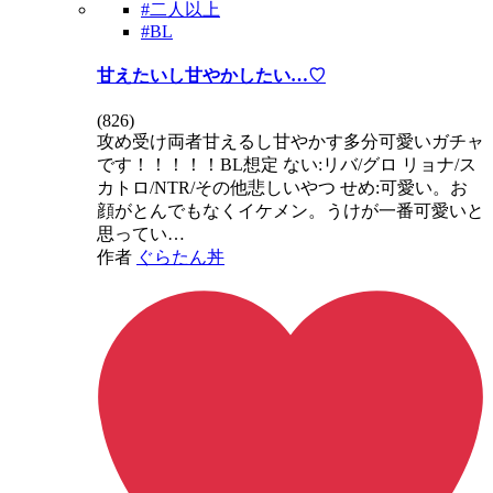
#二人以上
#BL
甘えたいし甘やかしたい…♡
(
826
)
攻め受け両者甘えるし甘やかす多分可愛いガチャ
です！！！！！BL想定 ない:リバ/グロ リョナ/ス
カトロ/NTR/その他悲しいやつ せめ:可愛い。お
顔がとんでもなくイケメン。うけが一番可愛いと
思ってい…
作者
ぐらたん丼