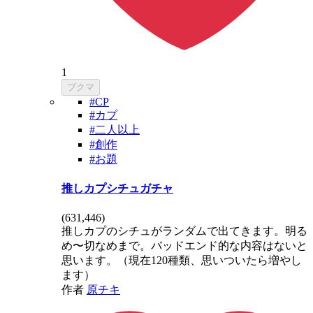
1
ブクマ
#CP
#カプ
#二人以上
#創作
#お題
推しカプシチュガチャ
(
631,446
)
推しカプのシチュがランダムで出てきます。明る
め〜切なめまで。バッドエンド的な内容はないと
思います。（現在120種類、思いついたら増やし
ます）
作者
原チキ