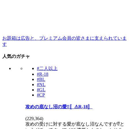
お題箱は広告と、プレミアム会員の皆さまに支えられていま
す
人気のガチャ
#二人以上
#R-18
#BL
#NL
#GL
#CP
攻めの底なし沼の愛‼️〚⚠R-18〛
(
229,364
)
攻めの受けに対する愛が底なし沼なんですが⁉️と