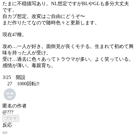
たまに不穏描写あり。NL想定ですがBLやGLも多分大丈夫
です。
自カプ想定。改変はご自由にどうぞ〜
まだ作りたてなので随時色々と更新します。
現在47種。
攻め…一人が好き。面倒見が良くモテる。生まれて初めて興
味を持った人が受け。
受け…過去に色々あってトラウマが多い。よく笑っている。
感情が薄い。毒親育ち。
3/25 開設
27 1000回転!!
匿名の作者
@???
ブクマ
反応