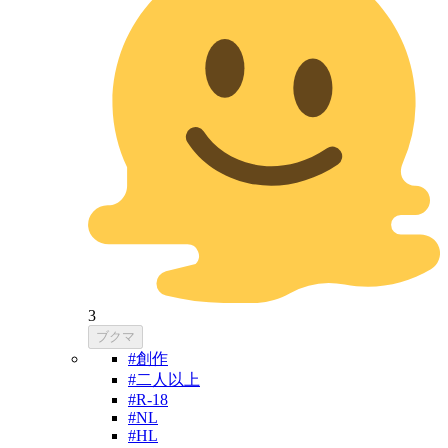
3
ブクマ
#創作
#二人以上
#R-18
#NL
#HL