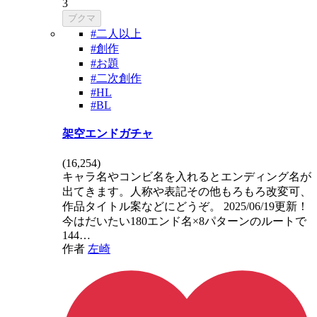
3
ブクマ
#二人以上
#創作
#お題
#二次創作
#HL
#BL
架空エンドガチャ
(
16,254
)
キャラ名やコンビ名を入れるとエンディング名が
出てきます。人称や表記その他もろもろ改変可、
作品タイトル案などにどうぞ。 2025/06/19更新！
今はだいたい180エンド名×8パターンのルートで
144…
作者
左崎