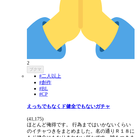
2
ブクマ
#二人以上
#創作
#BL
#CP
えっちでもなくド健全でもないガチャ
(
41,175
)
ほとんど俺得です。 行為まではいかないくらい
のイチャつきをまとめました。名の通りＲ１８に