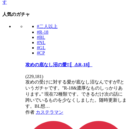
す
人気のガチャ
#二人以上
#R-18
#BL
#NL
#GL
#CP
攻めの底なし沼の愛‼️〚⚠R-18〛
(
229,181
)
攻めの受けに対する愛が底なし沼なんですが⁉️と
いうガチャです。''R-18&濃厚なものしっかりあ
ります｡'' 現在72種類です。できるだけ次の話に
跨いでいるものを少なくしました。随時更新しま
す。BL想…
作者
カステラマン