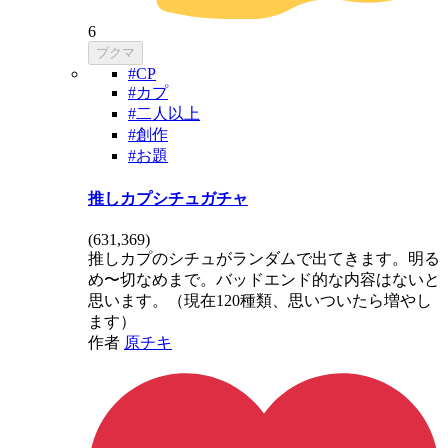
6
ブクマ
#CP
#カプ
#二人以上
#創作
#お題
推しカプシチュガチャ
(
631,369
)
推しカプのシチュがランダムで出てきます。明る
め〜切なめまで。バッドエンド的な内容はないと
思います。（現在120種類、思いついたら増やし
ます）
作者
原チキ