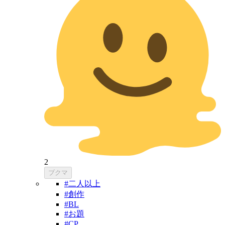
2
ブクマ
#二人以上
#創作
#BL
#お題
#CP