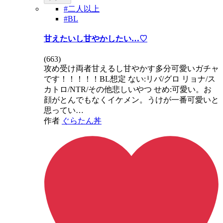
#二人以上
#BL
甘えたいし甘やかしたい…♡
(
663
)
攻め受け両者甘えるし甘やかす多分可愛いガチャ
です！！！！！BL想定 ない:リバ/グロ リョナ/ス
カトロ/NTR/その他悲しいやつ せめ:可愛い。お
顔がとんでもなくイケメン。うけが一番可愛いと
思ってい…
作者
ぐらたん丼