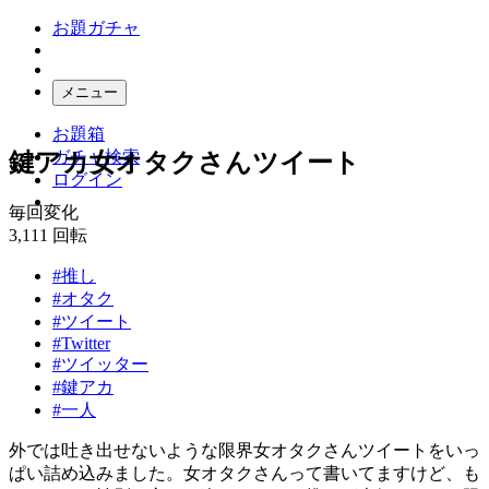
お題ガチャ
メニュー
お題箱
ガチャ検索
鍵アカ女オタクさんツイート
ログイン
毎回変化
3,111
回転
#推し
#オタク
#ツイート
#Twitter
#ツイッター
#鍵アカ
#一人
外では吐き出せないような限界女オタクさんツイートをいっ
ぱい詰め込みました︎。女オタクさんって書いてますけど、も