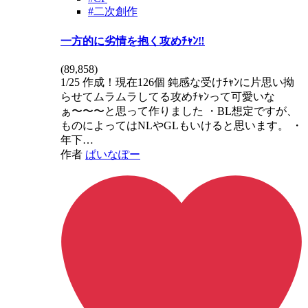
#二次創作
一方的に劣情を抱く攻めﾁｬﾝ‼️
(
89,858
)
1/25 作成！現在126個 鈍感な受けﾁｬﾝに片思い拗
らせてムラムラしてる攻めﾁｬﾝって可愛いな
ぁ〜〜〜と思って作りました ・BL想定ですが、
ものによってはNLやGLもいけると思います。 ・
年下…
作者
ぱいなぽー