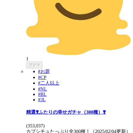
1
ブクマ
#お題
#CP
#二人以上
#NL
#BL
#3L
精選❣️ふたりの幸せガチャ（300種）❣️
(
353,037
)
カプシチュたっぷり全300種！（2025/02/04更新）