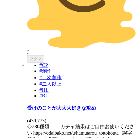
3
ブクマ
#CP
#創作
#二次創作
#二人以上
#HL
#BL
受けのことが大大大好きな攻め
(
439,773
)
◇280種類 ガチャ結果はご自由お使いくださ
い https://odaibako.net/u/hamutarou_tottokouta_ 誤字