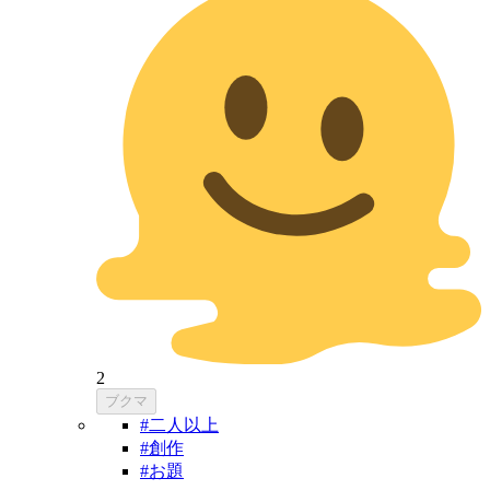
2
ブクマ
#二人以上
#創作
#お題