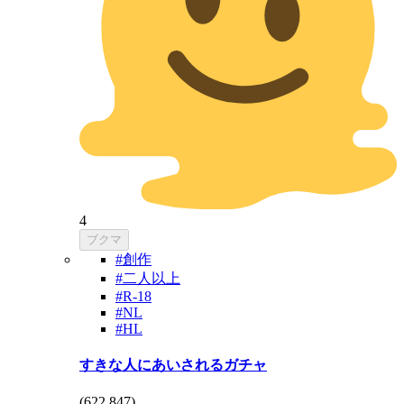
4
ブクマ
#創作
#二人以上
#R-18
#NL
#HL
すきな人にあいされるガチャ
(
622,847
)