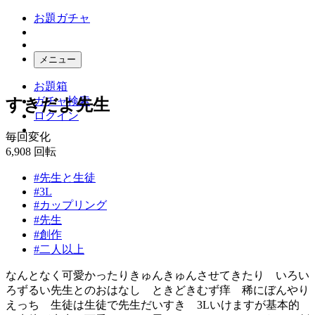
お題ガチャ
メニュー
お題箱
ガチャ検索
すきだよ先生
ログイン
毎回変化
6,908
回転
#先生と生徒
#3L
#カップリング
#先生
#創作
#二人以上
なんとなく可愛かったりきゅんきゅんさせてきたり いろい
ろずるい先生とのおはなし ときどきむず痒 稀にぼんやり
えっち 生徒は生徒で先生だいすき 3Lいけますが基本的