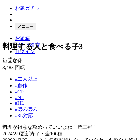
お題ガチャ
メニュー
お題箱
ガチャ検索
料理する人と食べる子3
ログイン
毎回変化
3,483
回転
#二人以上
#創作
#CP
#NL
#HL
#ほのぼの
#3L対応
料理が得意な攻めっていいよね！第三弾！
2024/2/9更新終了・全100種。