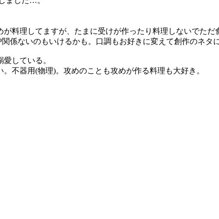
正しました…。
めが料理してますが、たまに受けが作ったり料理しないでただ
CP関係ないのもいけるかも。口調もお好きに変えて創作のネタ
溺愛している。
。不器用(物理)。攻めのことも攻めが作る料理も大好き。