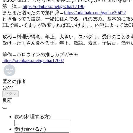
※2024/3/23 こっそり名前変換になっていなかった部分を修
第二弾→
https://odaibako.net/gacha/17196
またまた増えたので第四弾→
https://odaibako.net/gacha/20422
付き合ってる設定。一緒に住んでる。ほのぼの。基本的に攻
HLで書いてますが改変すれば3Lいけます。内容によっては
攻め→料理が得意。年上。大きい。スパダリ。受けのことを
受け→たくさん食べる子。年下。敬語。素直。子供舌。酒弱い
前作→ハロウィンの推しカプガチャ
https://odaibako.net/gacha/17607
匿名の作者
@???
ブクマ
反応
攻め(料理する方)
受け(食べる方)