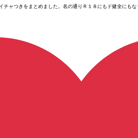
のイチャつきをまとめました。名の通りＲ１８にもド健全にも