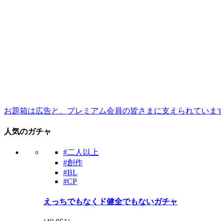
お題箱は広告と、プレミアム会員の皆さまに支えられていま
人気のガチャ
#二人以上
#創作
#BL
#CP
えっちでもなくド健全でもないガチャ