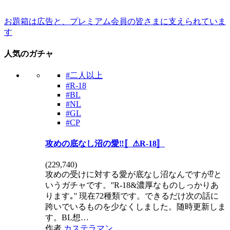
お題箱は広告と、プレミアム会員の皆さまに支えられていま
す
人気のガチャ
#二人以上
#R-18
#BL
#NL
#GL
#CP
攻めの底なし沼の愛‼️〚⚠R-18〛
(
229,740
)
攻めの受けに対する愛が底なし沼なんですが⁉️と
いうガチャです。''R-18&濃厚なものしっかりあ
ります｡'' 現在72種類です。できるだけ次の話に
跨いでいるものを少なくしました。随時更新しま
す。BL想…
作者
カステラマン