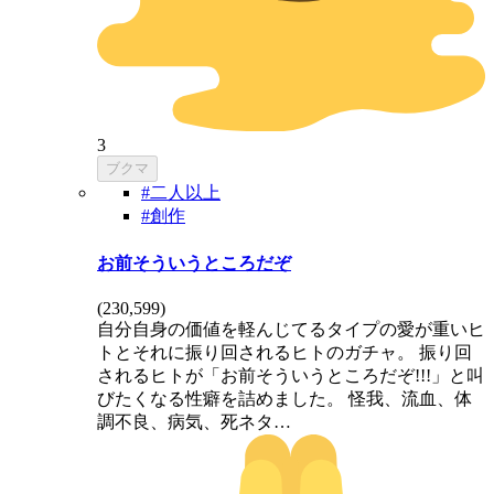
3
ブクマ
#二人以上
#創作
お前そういうところだぞ
(
230,599
)
自分自身の価値を軽んじてるタイプの愛が重いヒ
トとそれに振り回されるヒトのガチャ。 振り回
されるヒトが「お前そういうところだぞ!!!」と叫
びたくなる性癖を詰めました。 怪我、流血、体
調不良、病気、死ネタ…