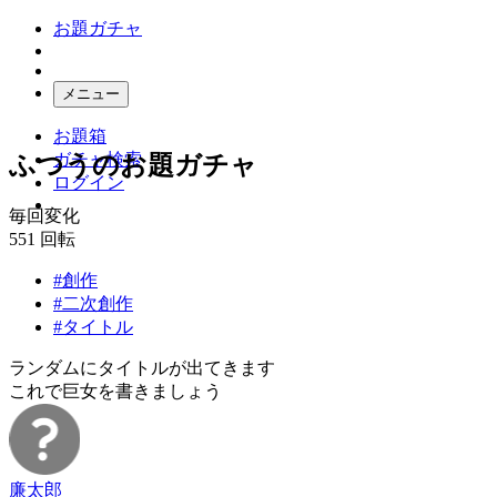
お題ガチャ
メニュー
お題箱
ガチャ検索
ふつうのお題ガチャ
ログイン
毎回変化
551
回転
#創作
#二次創作
#タイトル
ランダムにタイトルが出てきます
これで巨女を書きましょう
廉太郎