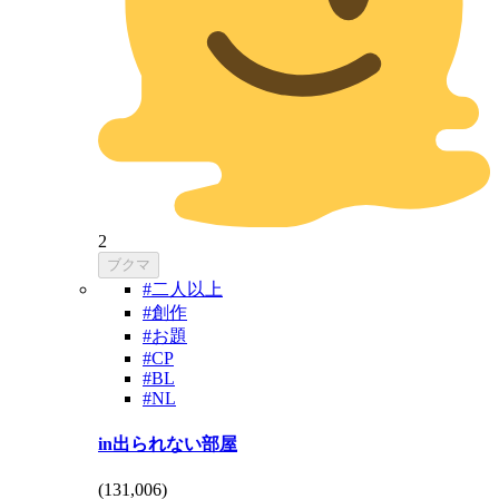
2
ブクマ
#二人以上
#創作
#お題
#CP
#BL
#NL
in出られない部屋
(
131,006
)