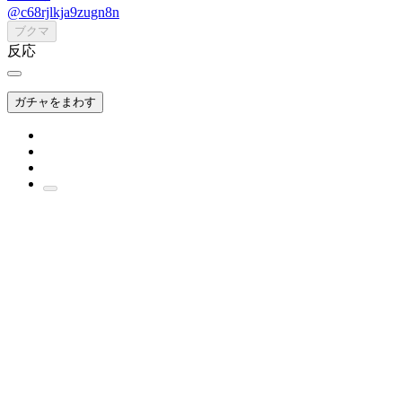
@c68rjlkja9zugn8n
ブクマ
反応
ガチャをまわす