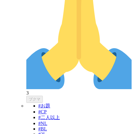
3
ブクマ
#お題
#CP
#二人以上
#NL
#BL