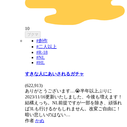
10
ブクマ
#創作
#二人以上
#R-18
#NL
#HL
すきな人にあいされるガチャ
(
622,913
)
ありがとうございます…😭半年以上ぶりに
2023/11/16更新いたしました、今後も増えます！
結構えっち。NL前提ですが一部を除き、頑張れ
ば3Lも行けるかもしれません。改変ご自由に！
暗い悲しいのはない…
作者
かぬ