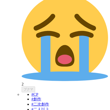
2
ブクマ
#CP
#創作
#二次創作
#二人以上