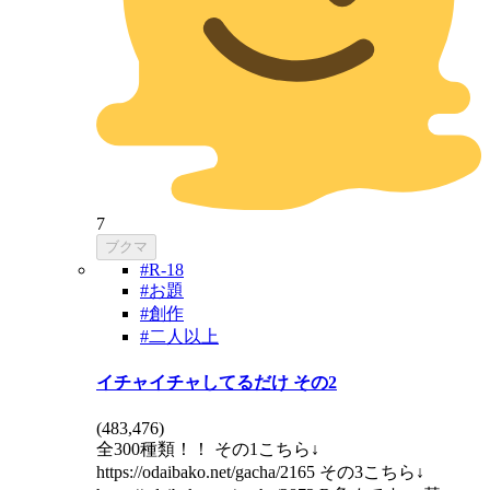
7
ブクマ
#R-18
#お題
#創作
#二人以上
イチャイチャしてるだけ その2
(
483,476
)
全300種類！！ その1こちら↓
https://odaibako.net/gacha/2165 その3こちら↓