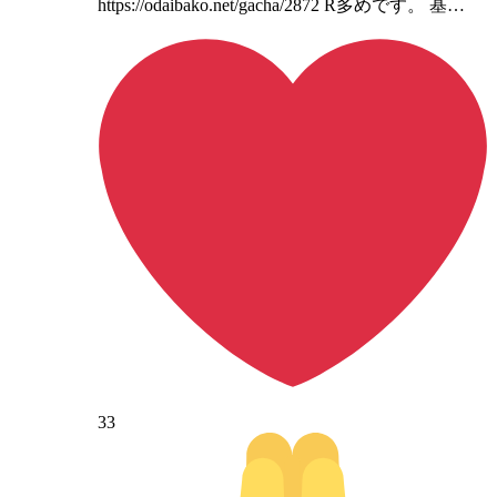
https://odaibako.net/gacha/2872 R多めです。 基…
33