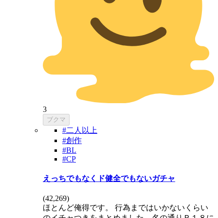
3
ブクマ
#二人以上
#創作
#BL
#CP
えっちでもなくド健全でもないガチャ
(
42,269
)
ほとんど俺得です。 行為まではいかないくらい
のイチャつきをまとめました。名の通りＲ１８に