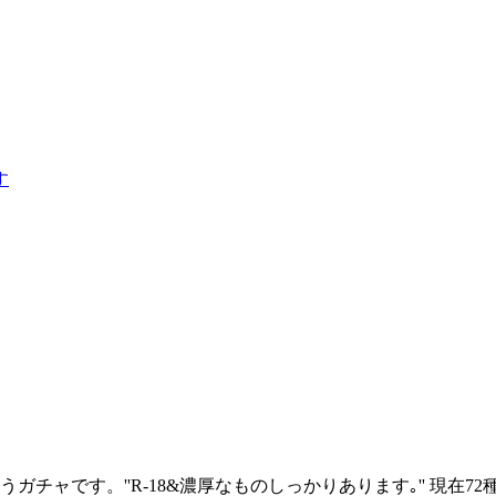
す
ガチャです。''R-18&濃厚なものしっかりあります｡'' 現