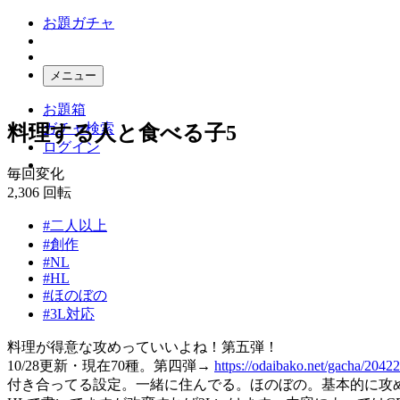
お題ガチャ
メニュー
お題箱
ガチャ検索
料理する人と食べる子5
ログイン
毎回変化
2,306
回転
#二人以上
#創作
#NL
#HL
#ほのぼの
#3L対応
料理が得意な攻めっていいよね！第五弾！
10/28更新・現在70種。第四弾→
https://odaibako.net/gacha/20422
付き合ってる設定。一緒に住んでる。ほのぼの。基本的に攻