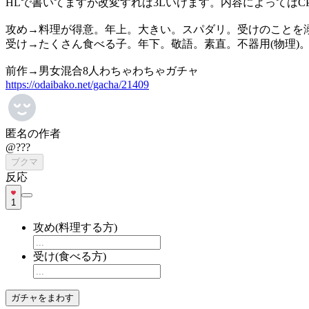
HLで書いてますが改変すれば3Lいけます。内容によっては
攻め→料理が得意。年上。大きい。スパダリ。受けのことを
受け→たくさん食べる子。年下。敬語。素直。不器用(物理)
前作→男女混合8人わちゃわちゃガチャ
https://odaibako.net/gacha/21409
匿名の作者
@???
ブクマ
反応
1
攻め(料理する方)
受け(食べる方)
ガチャをまわす