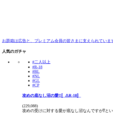
お題箱は広告と、プレミアム会員の皆さまに支えられていま
人気のガチャ
#二人以上
#R-18
#BL
#NL
#GL
#CP
攻めの底なし沼の愛‼️〚⚠R-18〛
(
229,088
)
攻めの受けに対する愛が底なし沼なんですが⁉️という