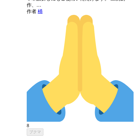
作、…
作者
桶
8
ブクマ