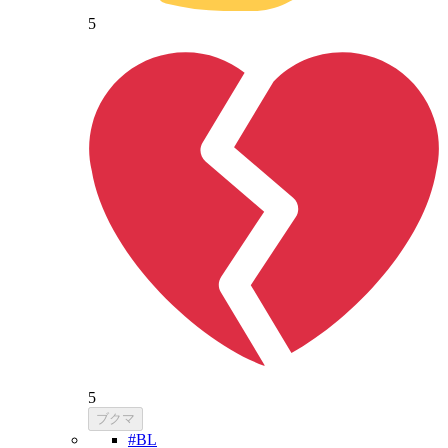
5
5
ブクマ
#BL