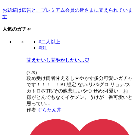
お題箱は広告と、プレミアム会員の皆さまに支えられていま
す
人気のガチャ
#二人以上
#BL
甘えたいし甘やかしたい…♡
(
729
)
攻め受け両者甘えるし甘やかす多分可愛いガチャ
です！！！！！BL想定 ない:リバ/グロ リョナ/ス
カトロ/NTR/その他悲しいやつ せめ:可愛い。お
顔がとんでもなくイケメン。うけが一番可愛いと
思ってい…
作者
ぐらたん丼