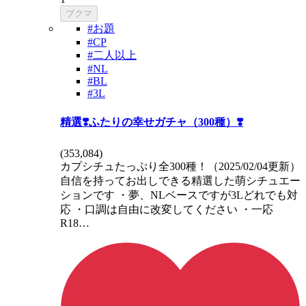
ブクマ
#お題
#CP
#二人以上
#NL
#BL
#3L
精選❣️ふたりの幸せガチャ（300種）❣️
(
353,084
)
カプシチュたっぷり全300種！（2025/02/04更新）
自信を持ってお出しできる精選した萌シチュエー
ションです ・夢、NLベースですが3Lどれでも対
応 ・口調は自由に改変してください ・一応
R18…