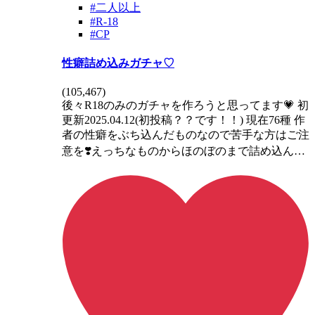
#二人以上
#R-18
#CP
性癖詰め込みガチャ♡
(
105,467
)
後々R18のみのガチャを作ろうと思ってます💗 初
更新2025.04.12(初投稿？？です！！) 現在76種 作
者の性癖をぶち込んだものなので苦手な方はご注
意を❣️えっちなものからほのぼのまで詰め込ん…