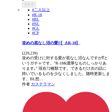
ブクマ
#二人以上
#R-18
#BL
#NL
#GL
#CP
攻めの底なし沼の愛‼️〚⚠R-18〛
(
229,239
)
攻めの受けに対する愛が底なし沼なんですが⁉️と
いうガチャです。''R-18&濃厚なものしっかりあ
ります｡'' 現在72種類です。できるだけ次の話に
跨いでいるものを少なくしました。随時更新しま
す。BL想…
作者
カステラマン