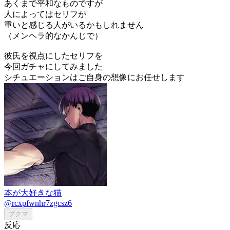
あくまで平和なものですが
人によってはセリフが
重いと感じる人がいるかもしれません
（メンヘラ的なかんじで）
彼氏を視点にしたセリフを
今回ガチャにしてみました
シチュエーションはご自身の想像にお任せします
本が大好きな猫
@rcxpfwnhr7zgcsz6
ブクマ
反応