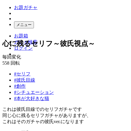
お題ガチャ
メニュー
お題箱
ガチャ検索
心に残るセリフ～彼氏視点～
ログイン
毎回変化
558
回転
#セリフ
#彼氏目線
#創作
#シチュエーション
#本が大好きな猫
これは彼氏目線でのセリフガチャです
同じ心に残るセリフガチャがありますが、
これはそのガチャの彼氏ver.になります