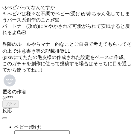
Q.べビバってなんですか
A.べビバは様々な不調でベビー(受け)が赤ちゃん化してしま
うバース系創作のこと👶🏻
パートナー(攻め)に甘やかされて可愛がられて安眠すると戻
れるよ👼🏻
界隈のルールやらマナー的なことご自身で考えてもらってそ
の上で注意書き等の記載推奨✍🏻
(pixivにてただの毛皮様の作成された設定をベースに作成、
このガチャを創作に使って投稿する場合はそっちに目を通し
てから使ってね…)
匿名の作者
@???
ブクマ
反応
ベビー(受け)