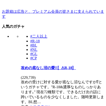
お題箱は広告と、プレミアム会員の皆さまに支えられていま
す
人気のガチャ
#二人以上
#R-18
#BL
#NL
#GL
#CP
攻めの底なし沼の愛‼️〚⚠R-18〛
(
229,739
)
攻めの受けに対する愛が底なし沼なんですが⁉️と
いうガチャです。''R-18&濃厚なものしっかりあ
ります｡'' 現在72種類です。できるだけ次の話に
跨いでいるものを少なくしました。随時更新しま
す。BL想…