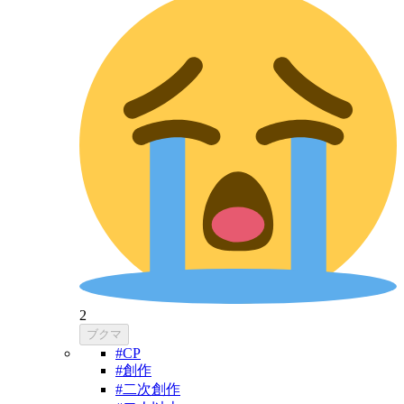
2
ブクマ
#CP
#創作
#二次創作