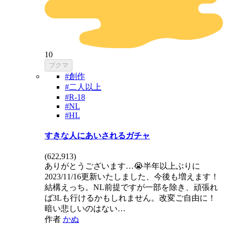
10
ブクマ
#創作
#二人以上
#R-18
#NL
#HL
すきな人にあいされるガチャ
(
622,913
)
ありがとうございます…😭半年以上ぶりに
2023/11/16更新いたしました、今後も増えます！
結構えっち。NL前提ですが一部を除き、頑張れ
ば3Lも行けるかもしれません。改変ご自由に！
暗い悲しいのはない…
作者
かぬ