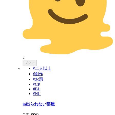
2
ブクマ
#二人以上
#創作
#お題
#CP
#BL
#NL
in出られない部屋
(
131,006
)