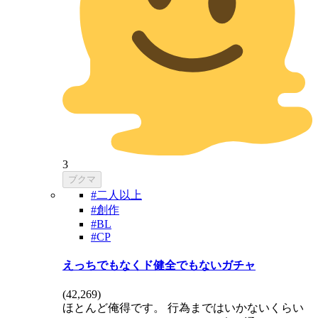
3
ブクマ
#二人以上
#創作
#BL
#CP
えっちでもなくド健全でもないガチャ
(
42,269
)
ほとんど俺得です。 行為まではいかないくらい