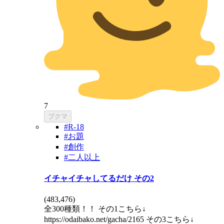
7
ブクマ
#R-18
#お題
#創作
#二人以上
イチャイチャしてるだけ その2
(
483,476
)
全300種類！！ その1こちら↓
https://odaibako.net/gacha/2165 その3こちら↓