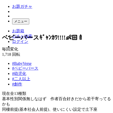
お題ガチャ
メニュー
お題箱
ガチャ検索
ベビーバースｷﾞｬﾝｶﾜ!!!!👶🏻🍼
ログイン
毎回変化
1,718
回転
#BabyVerse
#ベビーバース
#幼児化
#二人以上
#創作
現在全13種類
基本性別関係無しなはず 作者百合好きだから若干寄ってる
かも
同棲前提(基本社会人前提)、使いにくい設定で土下座