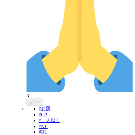
3
ブクマ
#お題
#CP
#二人以上
#NL
#BL