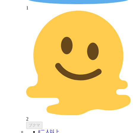
1
2
ブクマ
#二人以上