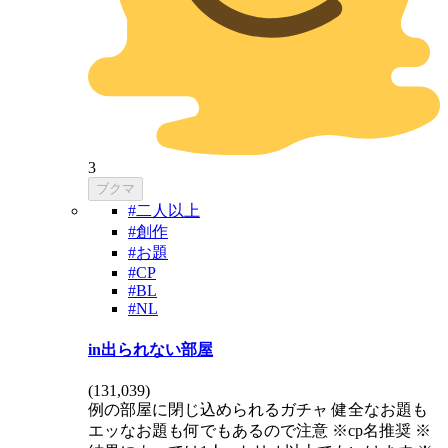
3
ブクマ
#二人以上
#創作
#お題
#CP
#BL
#NL
in出られない部屋
(
131,039
)
例の部屋に閉じ込められるガチャ 健全なお題も
エッなお題も何でもあるので注意 ※cp名推奨 ※