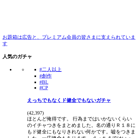
お題箱は広告と、プレミアム会員の皆さまに支えられていま
す
人気のガチャ
#二人以上
#創作
#BL
#CP
えっちでもなくド健全でもないガチャ
(
42,397
)
ほとんど俺得です。 行為まではいかないくらい
のイチャつきをまとめました。名の通りＲ１８に
もド健全にもなりきれない何かです。嘘をつきま