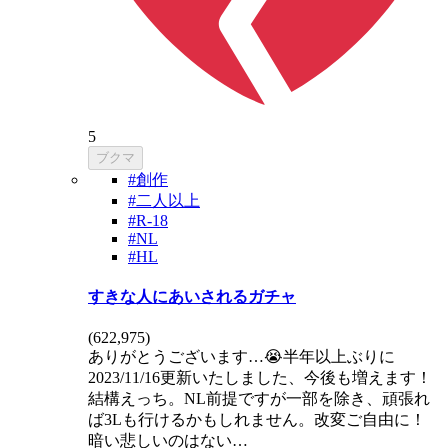
5
ブクマ
#創作
#二人以上
#R-18
#NL
#HL
すきな人にあいされるガチャ
(
622,975
)
ありがとうございます…😭半年以上ぶりに
2023/11/16更新いたしました、今後も増えます！
結構えっち。NL前提ですが一部を除き、頑張れ
ば3Lも行けるかもしれません。改変ご自由に！
暗い悲しいのはない…