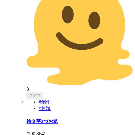
3
ブクマ
#創作
#お題
絵文字3つお題
(
290,864
)