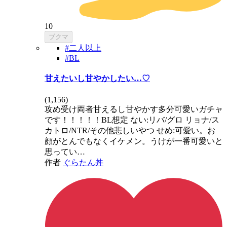
10
ブクマ
#二人以上
#BL
甘えたいし甘やかしたい…♡
(
1,156
)
攻め受け両者甘えるし甘やかす多分可愛いガチャ
です！！！！！BL想定 ない:リバ/グロ リョナ/ス
カトロ/NTR/その他悲しいやつ せめ:可愛い。お
顔がとんでもなくイケメン。うけが一番可愛いと
思ってい…
作者
ぐらたん丼