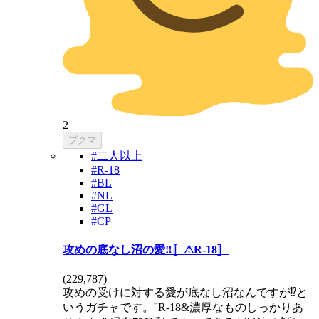
2
ブクマ
#二人以上
#R-18
#BL
#NL
#GL
#CP
攻めの底なし沼の愛‼️〚⚠R-18〛
(
229,787
)
攻めの受けに対する愛が底なし沼なんですが⁉️と
いうガチャです。''R-18&濃厚なものしっかりあ