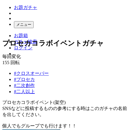
お題ガチャ
メニュー
お題箱
ガチャ検索
プロセカコラボイベントガチャ
ログイン
毎回変化
155
回転
#クロスオーバー
#プロセカ
#二次創作
#二人以上
プロセカコラボイベント(架空)
SNSなどに投稿するものの参考にする時はこのガチャの名前
を出してください。
個人でもグループでも行けます！！