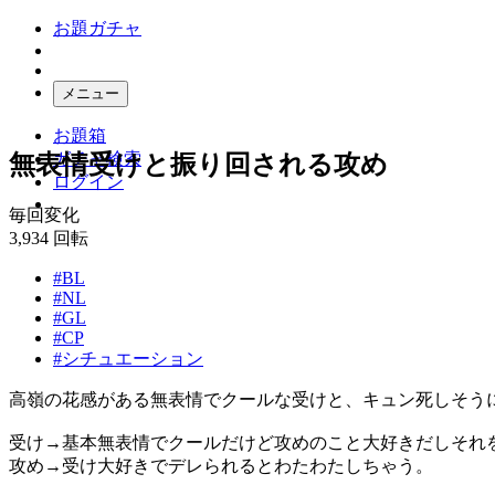
お題ガチャ
メニュー
お題箱
ガチャ検索
無表情受けと振り回される攻め
ログイン
毎回変化
3,934
回転
#BL
#NL
#GL
#CP
#シチュエーション
高嶺の花感がある無表情でクールな受けと、キュン死しそう
受け→基本無表情でクールだけど攻めのこと大好きだしそれ
攻め→受け大好きでデレられるとわたわたしちゃう。