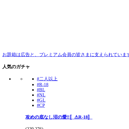
お題箱は広告と、プレミアム会員の皆さまに支えられていま
人気のガチャ
#二人以上
#R-18
#BL
#NL
#GL
#CP
攻めの底なし沼の愛‼️〚⚠R-18〛
(
229,276
)