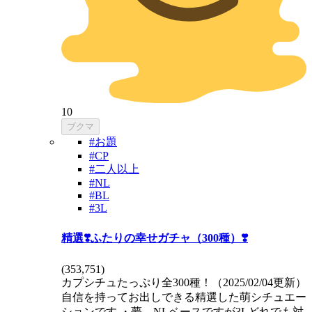
10
ブクマ
#お題
#CP
#二人以上
#NL
#BL
#3L
精選❣️ふたりの幸せガチャ（300種）❣️
(
353,751
)
カプシチュたっぷり全300種！（2025/02/04更新）
自信を持ってお出しできる精選した萌シチュエー
ションです ・夢、NLベースですが3Lどれでも対