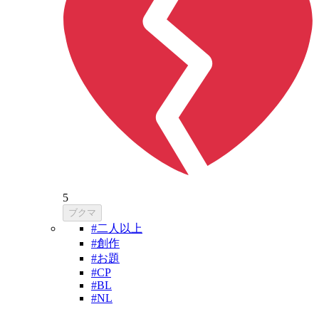
5
ブクマ
#二人以上
#創作
#お題
#CP
#BL
#NL