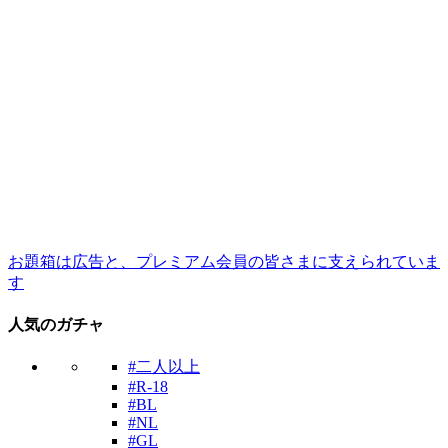
お題箱は広告と、プレミアム会員の皆さまに支えられていま
す
人気のガチャ
#二人以上
#R-18
#BL
#NL
#GL