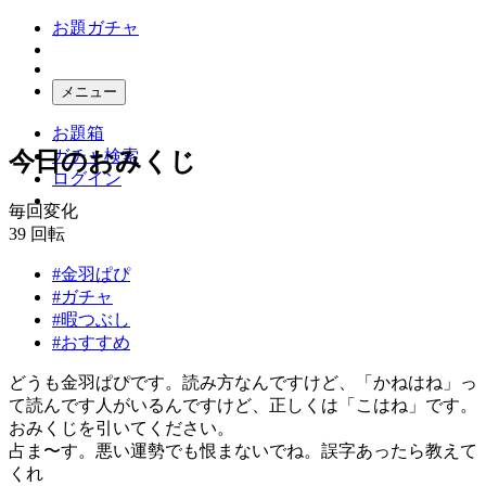
お題ガチャ
メニュー
お題箱
ガチャ検索
今日のおみくじ
ログイン
毎回変化
39
回転
#金羽ぱぴ
#ガチャ
#暇つぶし
#おすすめ
どうも金羽ぱぴです。読み方なんですけど、「かねはね」っ
て読んです人がいるんですけど、正しくは「こはね」です。
おみくじを引いてください。
占ま〜す。悪い運勢でも恨まないでね。誤字あったら教えて
くれ