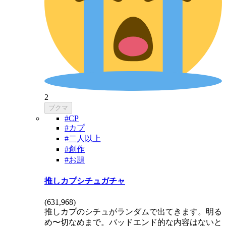
2
ブクマ
#CP
#カプ
#二人以上
#創作
#お題
推しカプシチュガチャ
(
631,968
)
推しカプのシチュがランダムで出てきます。明る
め〜切なめまで。バッドエンド的な内容はないと