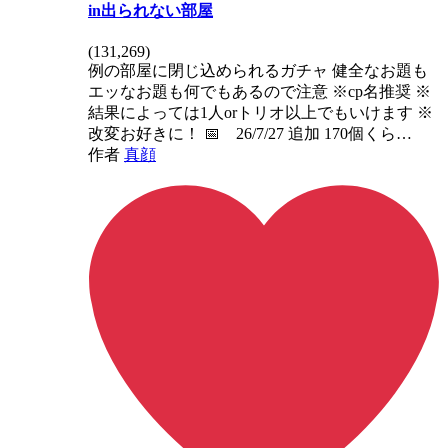
in出られない部屋
(
131,269
)
例の部屋に閉じ込められるガチャ 健全なお題も
エッなお題も何でもあるので注意 ※cp名推奨 ※
結果によっては1人orトリオ以上でもいけます ※
改変お好きに！ 📅 26/7/27 追加 170個くら…
作者
真顔