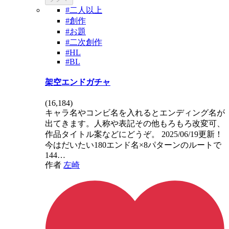
#二人以上
#創作
#お題
#二次創作
#HL
#BL
架空エンドガチャ
(
16,184
)
キャラ名やコンビ名を入れるとエンディング名が
出てきます。人称や表記その他もろもろ改変可、
作品タイトル案などにどうぞ。 2025/06/19更新！
今はだいたい180エンド名×8パターンのルートで
144…
作者
左崎