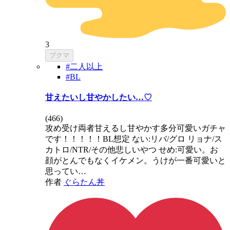
3
ブクマ
#二人以上
#BL
甘えたいし甘やかしたい…♡
(
466
)
攻め受け両者甘えるし甘やかす多分可愛いガチャ
です！！！！！BL想定 ない:リバ/グロ リョナ/ス
カトロ/NTR/その他悲しいやつ せめ:可愛い。お
顔がとんでもなくイケメン。うけが一番可愛いと
思ってい…
作者
ぐらたん丼