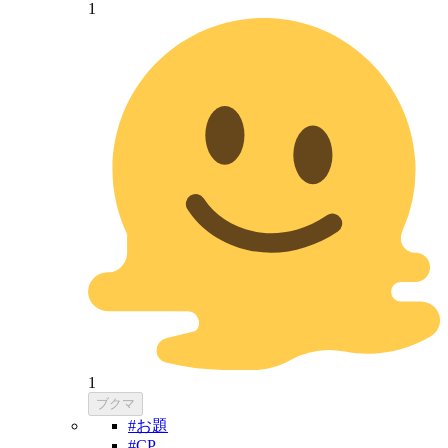
1
1
ブクマ
#お題
#CP