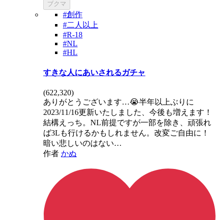
ブクマ
#創作
#二人以上
#R-18
#NL
#HL
すきな人にあいされるガチャ
(
622,320
)
ありがとうございます…😭半年以上ぶりに
2023/11/16更新いたしました、今後も増えます！
結構えっち。NL前提ですが一部を除き、頑張れ
ば3Lも行けるかもしれません。改変ご自由に！
暗い悲しいのはない…
作者
かぬ