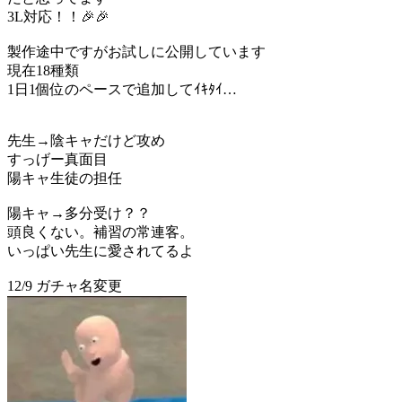
3L対応！！🎉🎉
製作途中ですがお試しに公開しています
現在18種類
1日1個位のペースで追加してｲｷﾀｲ…
先生→陰キャだけど攻め
すっげー真面目
陽キャ生徒の担任
陽キャ→多分受け？？
頭良くない。補習の常連客。
いっぱい先生に愛されてるよ
12/9 ガチャ名変更