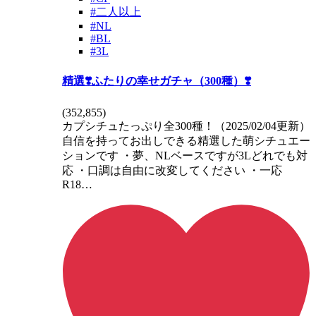
#二人以上
#NL
#BL
#3L
精選❣️ふたりの幸せガチャ（300種）❣️
(
352,855
)
カプシチュたっぷり全300種！（2025/02/04更新）
自信を持ってお出しできる精選した萌シチュエー
ションです ・夢、NLベースですが3Lどれでも対
応 ・口調は自由に改変してください ・一応
R18…