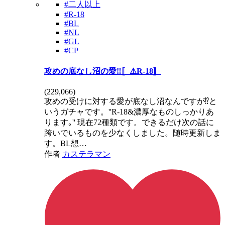
#二人以上
#R-18
#BL
#NL
#GL
#CP
攻めの底なし沼の愛‼️〚⚠R-18〛
(
229,066
)
攻めの受けに対する愛が底なし沼なんですが⁉️と
いうガチャです。''R-18&濃厚なものしっかりあ
ります｡'' 現在72種類です。できるだけ次の話に
跨いでいるものを少なくしました。随時更新しま
す。BL想…
作者
カステラマン