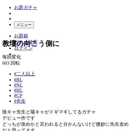
お題ガチャ
メニュー
お題箱
ガチャ検索
教壇の向こう側に
ログイン
毎回変化
603
回転
#二人以上
#BL
#NL
#HL
#CP
#先生
陰キャ先生と陽キャがドギマギしてるガチャ
デビュー作です
どっちが攻めかと言われると分かんないけど微妙に先生攻め
だと思ってます