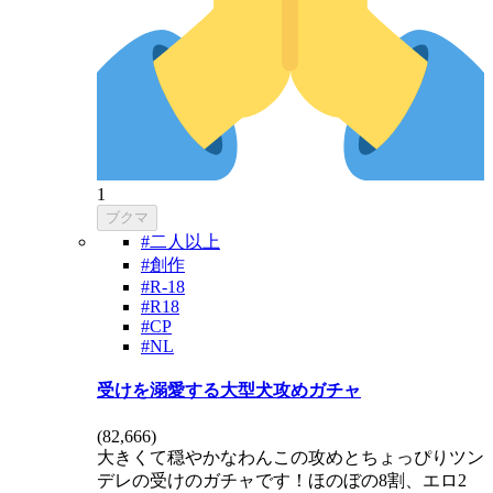
1
ブクマ
#二人以上
#創作
#R-18
#R18
#CP
#NL
受けを溺愛する大型犬攻めガチャ
(
82,666
)
大きくて穏やかなわんこの攻めとちょっぴりツン
デレの受けのガチャです！ほのぼの8割、エロ2