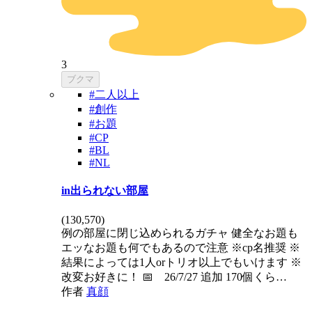
3
ブクマ
#二人以上
#創作
#お題
#CP
#BL
#NL
in出られない部屋
(
130,570
)
例の部屋に閉じ込められるガチャ 健全なお題も
エッなお題も何でもあるので注意 ※cp名推奨 ※
結果によっては1人orトリオ以上でもいけます ※
改変お好きに！ 📅 26/7/27 追加 170個くら…
作者
真顔