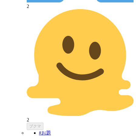
2
2
ブクマ
#お題