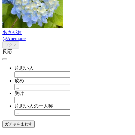
あさがお
@Anemone
ブクマ
反応
片思い人
攻め
受け
片思い人の一人称
ガチャをまわす