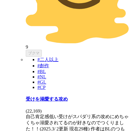
9
ブクマ
#二人以上
#創作
#BL
#NL
#GL
#CP
受けを溺愛する攻め
(
22,169
)
自己肯定感低い受けがスパダリ系の攻めにめちゃ
くちゃ溺愛されてるのが好きなのでつくりまし
た！！(2025.3/ 2更新 現在29種) 作者はBLのつも