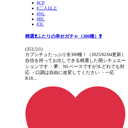
#CP
#二人以上
#NL
#BL
#3L
精選❣️ふたりの幸せガチャ（300種）❣️
(
353,511
)
カプシチュたっぷり全300種！（2025/02/04更新）
自信を持ってお出しできる精選した萌シチュエー
ションです ・夢、NLベースですが3Lどれでも対
応 ・口調は自由に改変してください ・一応
R18…