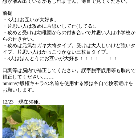
想が滲み出ているかもしれません。薄目で見てください。
前提
・3人はお互いが大好き。
・片思い人は攻めに片思いしてた(してる)。
・攻めと受けは幼稚園からの付き合いで片思い人は小学校か
らの付き合い。
・攻めは元気なガキ大将タイプ。受けは大人しいけど強いタ
イプ。片思い人はかっこつかない三枚目タイプ。
・3人はほんとうにお互いが大好き！！！！！！！！
口調等は脳内で補正してください。誤字脱字誤用等も脳内で
補正してください……。
nmmnや版権キャラの名前を使用する際は各自で検索避けを
お願いします。
12/23 現在50種。