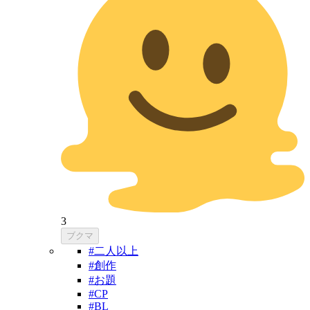
3
ブクマ
#二人以上
#創作
#お題
#CP
#BL