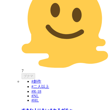
7
ブクマ
#創作
#二人以上
#R-18
#NL
#HL