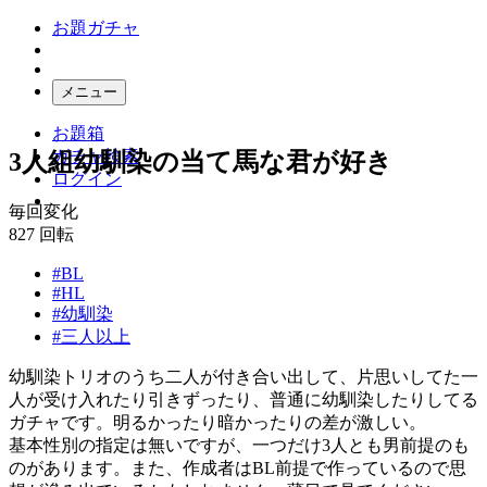
お題ガチャ
メニュー
お題箱
ガチャ検索
3人組幼馴染の当て馬な君が好き
ログイン
毎回変化
827
回転
#BL
#HL
#幼馴染
#三人以上
幼馴染トリオのうち二人が付き合い出して、片思いしてた一
人が受け入れたり引きずったり、普通に幼馴染したりしてる
ガチャです。明るかったり暗かったりの差が激しい。
基本性別の指定は無いですが、一つだけ3人とも男前提のも
のがあります。また、作成者はBL前提で作っているので思