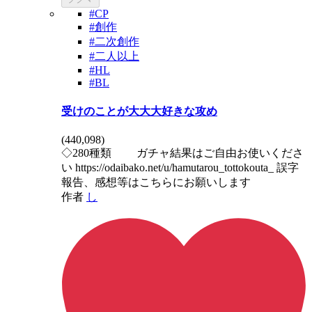
#CP
#創作
#二次創作
#二人以上
#HL
#BL
受けのことが大大大好きな攻め
(
440,098
)
◇280種類 ガチャ結果はご自由お使いくださ
い https://odaibako.net/u/hamutarou_tottokouta_ 誤字
報告、感想等はこちらにお願いします
作者
し