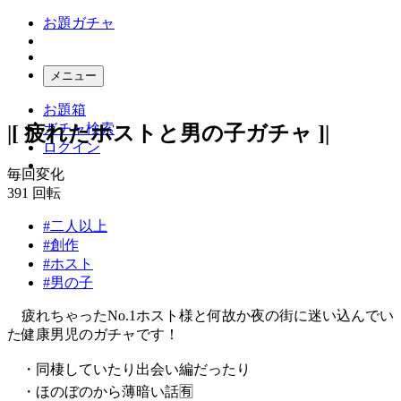
お題ガチャ
メニュー
お題箱
ガチャ検索
|[ 疲れたホストと男の子ガチャ ]|
ログイン
毎回変化
391
回転
#二人以上
#創作
#ホスト
#男の子
疲れちゃったNo.1ホスト様と何故か夜の街に迷い込んでい
た健康男児のガチャです！
・同棲していたり出会い編だったり
・ほのぼのから薄暗い話🈶