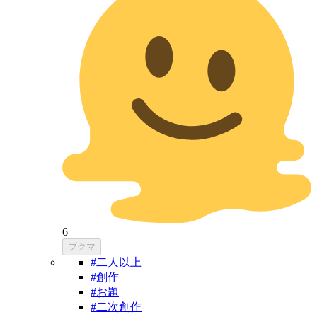
6
ブクマ
#二人以上
#創作
#お題
#二次創作