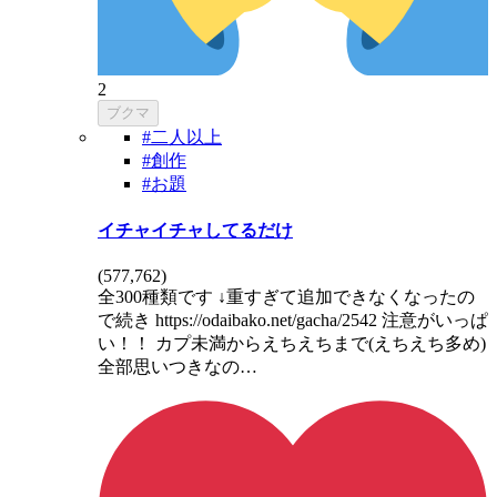
2
ブクマ
#二人以上
#創作
#お題
イチャイチャしてるだけ
(
577,762
)
全300種類です ↓重すぎて追加できなくなったの
で続き https://odaibako.net/gacha/2542 注意がいっぱ
い！！ カプ未満からえちえちまで(えちえち多め)
全部思いつきなの…