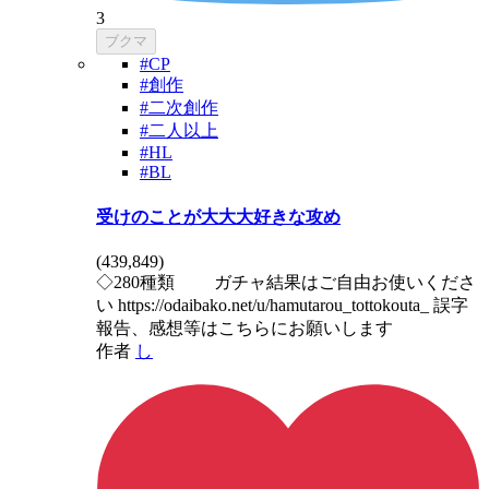
3
ブクマ
#CP
#創作
#二次創作
#二人以上
#HL
#BL
受けのことが大大大好きな攻め
(
439,849
)
◇280種類 ガチャ結果はご自由お使いくださ
い https://odaibako.net/u/hamutarou_tottokouta_ 誤字
報告、感想等はこちらにお願いします
作者
し