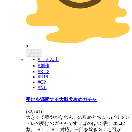
2
ブクマ
#二人以上
#創作
#R-18
#R18
#CP
#NL
受けを溺愛する大型犬攻めガチャ
(
82,741
)
大きくて穏やかなわんこの攻めとちょっぴりツン
デレの受けのガチャです！ほのぼの8割、エロ2
割。 ＨＬ、ＢＬ対応。一部を除きＧＬも可か