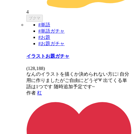
4
ブクマ
#単語
#単語ガチャ
#お題
#お題ガチャ
イラストお題ガチャ
(
128,188
)
なんのイラストを描くか決められない方に❕ 自分
用に作りましたがご自由にどうぞ➰ 出てくる単
語は1つです 随時追加予定です~
作者
杠