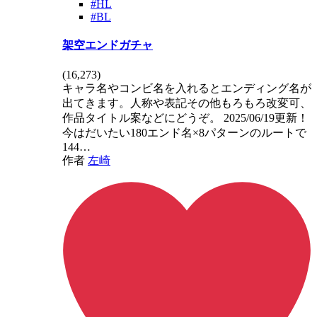
#HL
#BL
架空エンドガチャ
(
16,273
)
キャラ名やコンビ名を入れるとエンディング名が
出てきます。人称や表記その他もろもろ改変可、
作品タイトル案などにどうぞ。 2025/06/19更新！
今はだいたい180エンド名×8パターンのルートで
144…
作者
左崎