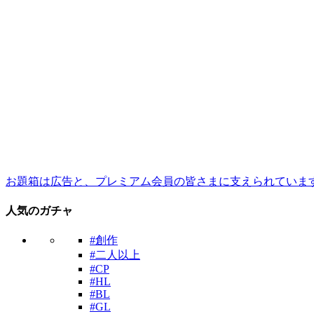
お題箱は広告と、プレミアム会員の皆さまに支えられていま
人気のガチャ
#創作
#二人以上
#CP
#HL
#BL
#GL