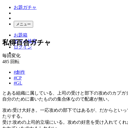
お題ガチャ
メニュー
お題箱
ガチャ検索
私得百合ガチャ
ログイン
毎回変化
485
回転
#創作
#CP
#GL
とある組織に属している、上司の受けと部下の攻めのカプガ
自分のために書いたものの集合体なので配慮が無い。
攻め:受け大好き。一応攻めの部下ではあるが、だからとい
たりする。
受け:攻めの上司的立場にいる。攻めの好意を受け入れてく