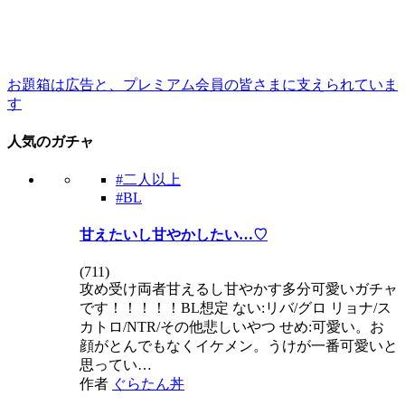
お題箱は広告と、プレミアム会員の皆さまに支えられていま
す
人気のガチャ
#二人以上
#BL
甘えたいし甘やかしたい…♡
(
711
)
攻め受け両者甘えるし甘やかす多分可愛いガチャ
です！！！！！BL想定 ない:リバ/グロ リョナ/ス
カトロ/NTR/その他悲しいやつ せめ:可愛い。お
顔がとんでもなくイケメン。うけが一番可愛いと
思ってい…
作者
ぐらたん丼