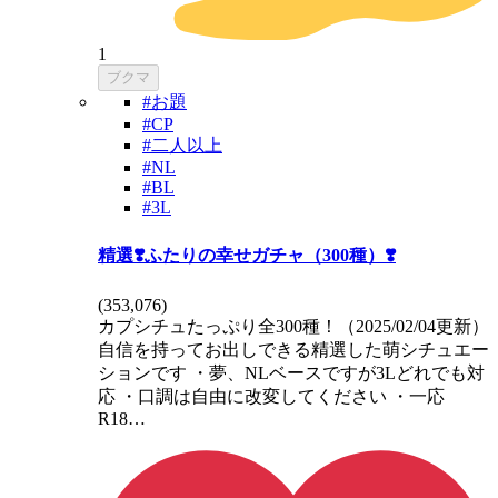
1
ブクマ
#お題
#CP
#二人以上
#NL
#BL
#3L
精選❣️ふたりの幸せガチャ（300種）❣️
(
353,076
)
カプシチュたっぷり全300種！（2025/02/04更新）
自信を持ってお出しできる精選した萌シチュエー
ションです ・夢、NLベースですが3Lどれでも対
応 ・口調は自由に改変してください ・一応
R18…