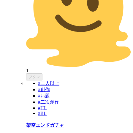
1
ブクマ
#二人以上
#創作
#お題
#二次創作
#HL
#BL
架空エンドガチャ