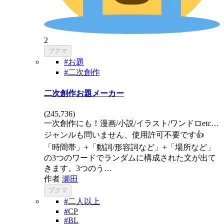
2
ブクマ
#お題
#二次創作
二次創作お題メーカー
(
245,736
)
一次創作にも！漫画/小説/イラスト/ワンドロetc…
ジャンルも問いません、使用許可不要です👍
「時間帯」+「動詞/形容詞など」+「場所など」
の3つのワードでランダムに構成された文が出て
きます。3つのう…
作者
瀬田
ブクマ
#二人以上
#CP
#BL