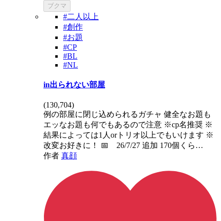
ブクマ
#二人以上
#創作
#お題
#CP
#BL
#NL
in出られない部屋
(
130,704
)
例の部屋に閉じ込められるガチャ 健全なお題も
エッなお題も何でもあるので注意 ※cp名推奨 ※
結果によっては1人orトリオ以上でもいけます ※
改変お好きに！ 📅 26/7/27 追加 170個くら…
作者
真顔