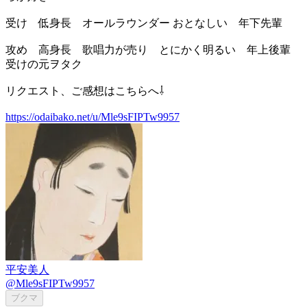
受け 低身長 オールラウンダー おとなしい 年下先輩
攻め 高身長 歌唱力が売り とにかく明るい 年上後輩
受けの元ヲタク
リクエスト、ご感想はこちらへ⇩
https://odaibako.net/u/Mle9sFIPTw9957
平安美人
@Mle9sFIPTw9957
ブクマ