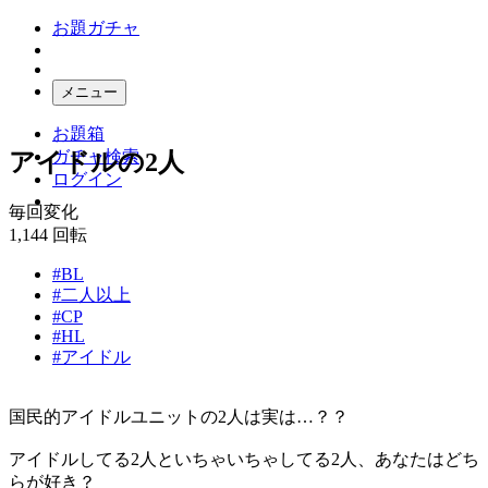
お題ガチャ
メニュー
お題箱
ガチャ検索
アイドルの2人
ログイン
毎回変化
1,144
回転
#BL
#二人以上
#CP
#HL
#アイドル
国民的アイドルユニットの2人は実は…？？
アイドルしてる2人といちゃいちゃしてる2人、あなたはどち
らが好き？