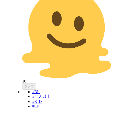
10
ブクマ
#BL
#二人以上
#R-18
#CP