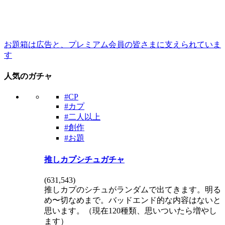
お題箱は広告と、プレミアム会員の皆さまに支えられていま
す
人気のガチャ
#CP
#カプ
#二人以上
#創作
#お題
推しカプシチュガチャ
(
631,543
)
推しカプのシチュがランダムで出てきます。明る
め〜切なめまで。バッドエンド的な内容はないと
思います。（現在120種類、思いついたら増やし
ます）