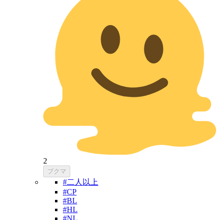
2
ブクマ
#二人以上
#CP
#BL
#HL
#NL