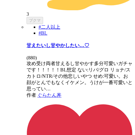
3
ブクマ
#二人以上
#BL
甘えたいし甘やかしたい…♡
(
880
)
攻め受け両者甘えるし甘やかす多分可愛いガチャ
です！！！！！BL想定 ない:リバ/グロ リョナ/ス
カトロ/NTR/その他悲しいやつ せめ:可愛い。お
顔がとんでもなくイケメン。うけが一番可愛いと
思ってい…
作者
ぐらたん丼