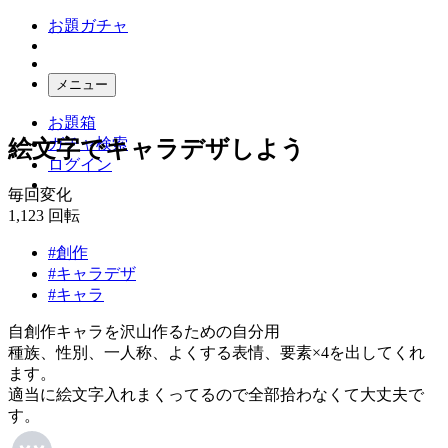
お題ガチャ
メニュー
お題箱
ガチャ検索
絵文字でキャラデザしよう
ログイン
毎回変化
1,123
回転
#創作
#キャラデザ
#キャラ
自創作キャラを沢山作るための自分用
種族、性別、一人称、よくする表情、要素×4を出してくれ
ます。
適当に絵文字入れまくってるので全部拾わなくて大丈夫で
す。