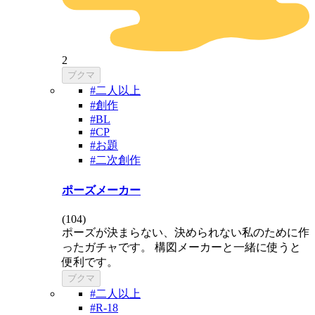
2
ブクマ
#二人以上
#創作
#BL
#CP
#お題
#二次創作
ポーズメーカー
(
104
)
ポーズが決まらない、決められない私のために作
ったガチャです。 構図メーカーと一緒に使うと
便利です。
ブクマ
#二人以上
#R-18