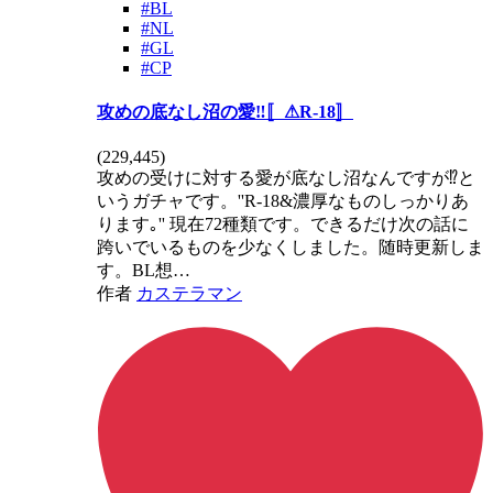
#BL
#NL
#GL
#CP
攻めの底なし沼の愛‼️〚⚠R-18〛
(
229,445
)
攻めの受けに対する愛が底なし沼なんですが⁉️と
いうガチャです。''R-18&濃厚なものしっかりあ
ります｡'' 現在72種類です。できるだけ次の話に
跨いでいるものを少なくしました。随時更新しま
す。BL想…
作者
カステラマン