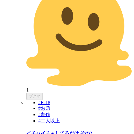
1
ブクマ
#R-18
#お題
#創作
#二人以上
イチャイチャしてるだけ その2