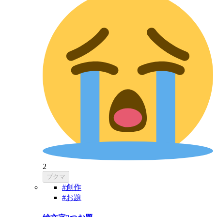
2
ブクマ
#創作
#お題