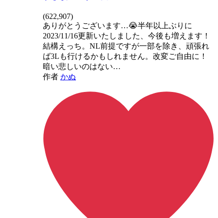
(
622,907
)
ありがとうございます…😭半年以上ぶりに
2023/11/16更新いたしました、今後も増えます！
結構えっち。NL前提ですが一部を除き、頑張れ
ば3Lも行けるかもしれません。改変ご自由に！
暗い悲しいのはない…
作者
かぬ