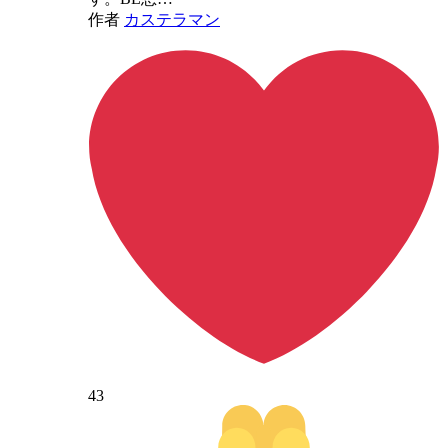
作者
カステラマン
43