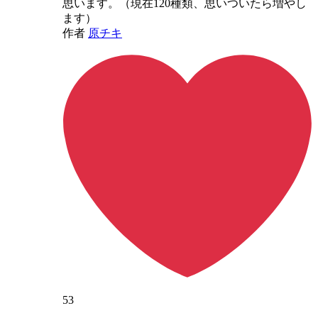
思います。（現在120種類、思いついたら増やし
ます）
作者
原チキ
53