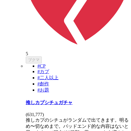
5
ブクマ
#CP
#カプ
#二人以上
#創作
#お題
推しカプシチュガチャ
(
631,777
)
推しカプのシチュがランダムで出てきます。明る
め〜切なめまで。バッドエンド的な内容はないと