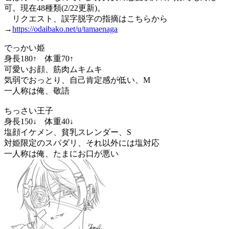
可。現在48種類(2/22更新)。
リクエスト、誤字脱字の指摘はこちらから
→
https://odaibako.net/u/tamaenaga
でっかい姫
身長180↑ 体重70↑
可愛いお顔、筋肉ムキムキ
気弱でおっとり、自己肯定感が低い、M
一人称は俺、敬語
ちっさい王子
身長150↓ 体重40↓
塩顔イケメン、貧乳スレンダー、S
対姫限定のスパダリ、それ以外には塩対応
一人称は俺、たまにお口が悪い