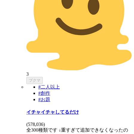
3
ブクマ
#二人以上
#創作
#お題
イチャイチャしてるだけ
(
578,036
)
全300種類です ↓重すぎて追加できなくなったの