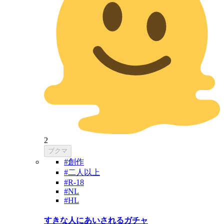
2
ブクマ
#創作
#二人以上
#R-18
#NL
#HL
すきな人にあいされるガチャ