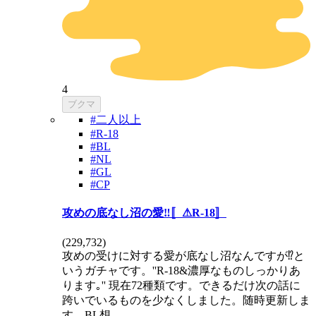
4
ブクマ
#二人以上
#R-18
#BL
#NL
#GL
#CP
攻めの底なし沼の愛‼️〚⚠R-18〛
(
229,732
)
攻めの受けに対する愛が底なし沼なんですが⁉️と
いうガチャです。''R-18&濃厚なものしっかりあ
ります｡'' 現在72種類です。できるだけ次の話に
跨いでいるものを少なくしました。随時更新しま
す。BL想…