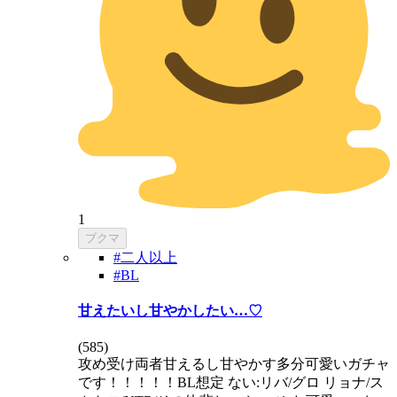
1
ブクマ
#二人以上
#BL
甘えたいし甘やかしたい…♡
(
585
)
攻め受け両者甘えるし甘やかす多分可愛いガチャ
です！！！！！BL想定 ない:リバ/グロ リョナ/ス