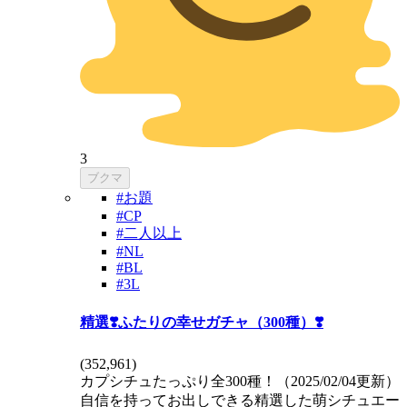
3
ブクマ
#お題
#CP
#二人以上
#NL
#BL
#3L
精選❣️ふたりの幸せガチャ（300種）❣️
(
352,961
)
カプシチュたっぷり全300種！（2025/02/04更新）
自信を持ってお出しできる精選した萌シチュエー