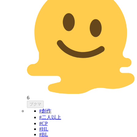
6
ブクマ
#創作
#二人以上
#CP
#HL
#BL