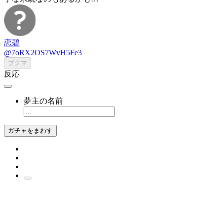
恋碧
@7oRX2OS7WvH5Fe3
ブクマ
反応
夢主の名前
ガチャをまわす