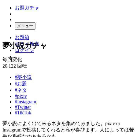
お題ガチャ
メニュー
お題箱
ガチャ検索
夢小説ガチャ
ログイン
毎回変化
20,122
回転
#夢小説
#お題
#ネタ
#pixiv
#Instagram
#Twitter
#TikTok
夢小説によく出て来るネタを集めてみました。pixiv or
Instagramで投稿してくれると私が喜びます。人によっては苦
手な系統なのもあるかも…