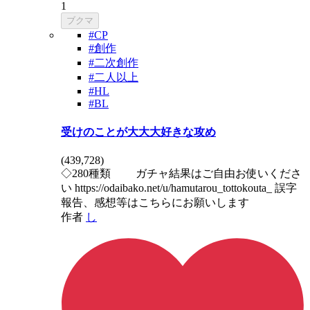
1
ブクマ
#CP
#創作
#二次創作
#二人以上
#HL
#BL
受けのことが大大大好きな攻め
(
439,728
)
◇280種類 ガチャ結果はご自由お使いくださ
い https://odaibako.net/u/hamutarou_tottokouta_ 誤字
報告、感想等はこちらにお願いします
作者
し