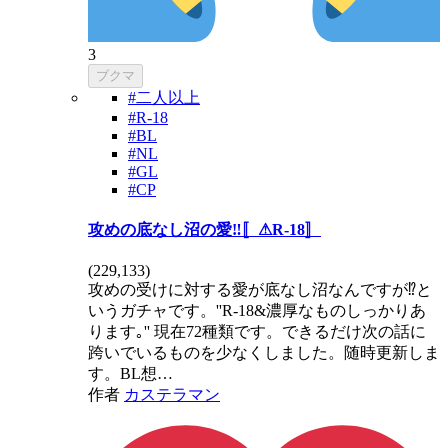
3
ブクマ
#二人以上
#R-18
#BL
#NL
#GL
#CP
攻めの底なし沼の愛‼️〚⚠R-18〛
(
229,133
)
攻めの受けに対する愛が底なし沼なんですが⁉️と
いうガチャです。''R-18&濃厚なものしっかりあ
ります｡'' 現在72種類です。できるだけ次の話に
跨いでいるものを少なくしました。随時更新しま
す。BL想…
作者
カステラマン