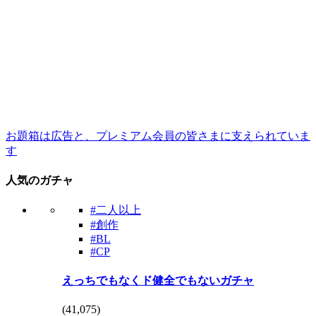
お題箱は広告と、プレミアム会員の皆さまに支えられていま
す
人気のガチャ
#二人以上
#創作
#BL
#CP
えっちでもなくド健全でもないガチャ
(
41,075
)