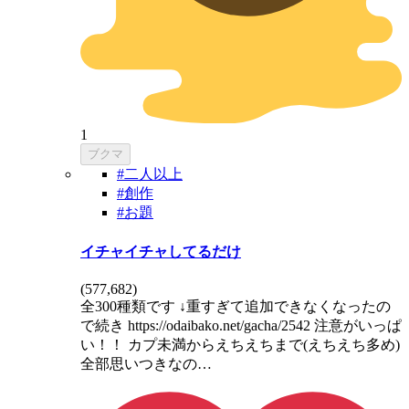
1
ブクマ
#二人以上
#創作
#お題
イチャイチャしてるだけ
(
577,682
)
全300種類です ↓重すぎて追加できなくなったの
で続き https://odaibako.net/gacha/2542 注意がいっぱ
い！！ カプ未満からえちえちまで(えちえち多め)
全部思いつきなの…