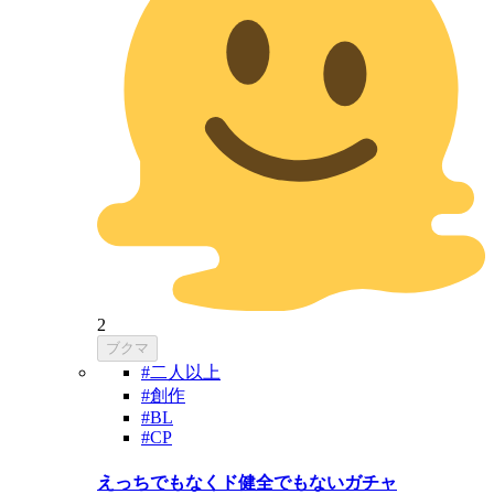
2
ブクマ
#二人以上
#創作
#BL
#CP
えっちでもなくド健全でもないガチャ