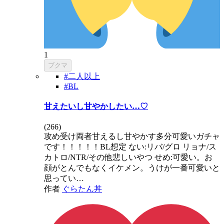
1
ブクマ
#二人以上
#BL
甘えたいし甘やかしたい…♡
(
266
)
攻め受け両者甘えるし甘やかす多分可愛いガチャ
です！！！！！BL想定 ない:リバ/グロ リョナ/ス
カトロ/NTR/その他悲しいやつ せめ:可愛い。お
顔がとんでもなくイケメン。うけが一番可愛いと
思ってい…
作者
ぐらたん丼