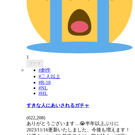
1
ブクマ
#創作
#二人以上
#R-18
#NL
#HL
すきな人にあいされるガチャ
(
622,208
)
ありがとうございます…😭半年以上ぶりに
2023/11/16更新いたしました、今後も増えます！