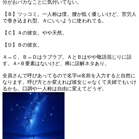
分がおバカなことに気付いてない。
【Ｂ】ツッコミ。一人称は僕。腰が低く優しいけど、苦労人
で巻き込まれ型。Ａにいいように使われてる。
【Ｃ】Ａの彼女。やや天然。
【Ｄ】Ｂの彼女。
Ａ↔Ｃ、Ｂ↔Ｄはラブラブ。ＡとＢはやや敬語混じりに話
す。Ａ×Ｂ要素はないけど、稀に誤解ネタあり。
全員さんで呼びあってるので名字or名前を入力すると自然に
なります。呼び方とか変えれば彼女じゃなくて夫婦でもいけ
るかも。口調や一人称は自由に変えてどうぞ。