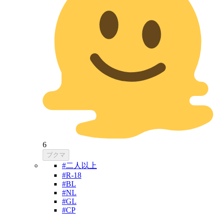
6
ブクマ
#二人以上
#R-18
#BL
#NL
#GL
#CP