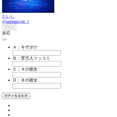
たいし
@taishidayo6_1
ブクマ
反応
Ａ：キザボケ
Ｂ：苦労人ツッコミ
Ｃ：Ａの彼女
Ｄ：Ｂの彼女
ガチャをまわす