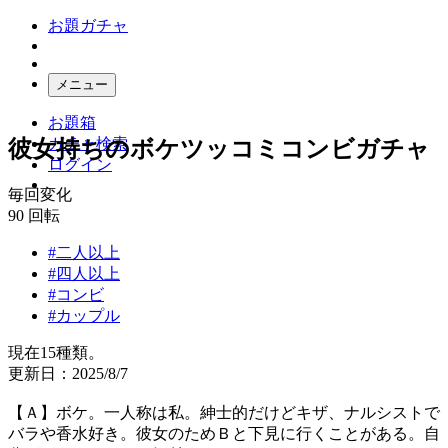
お題ガチャ
メニュー
お題箱
ガチャ検索
彼女持ちのボケツッコミコンビガチャ
ログイン
毎回変化
90
回転
#二人以上
#四人以上
#コンビ
#カップル
現在15種類。
更新日：2025/8/7
【Ａ】ボケ。一人称は私。紳士的だけどキザ、ナルシストで
バラや香水好き。彼女のためＢと下見に行くことがある。自