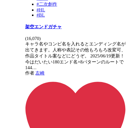
#二次創作
#HL
#BL
架空エンドガチャ
(
16,070
)
キャラ名やコンビ名を入れるとエンディング名が
出てきます。人称や表記その他もろもろ改変可、
作品タイトル案などにどうぞ。 2025/06/19更新！
今はだいたい180エンド名×8パターンのルートで
144…
作者
左崎