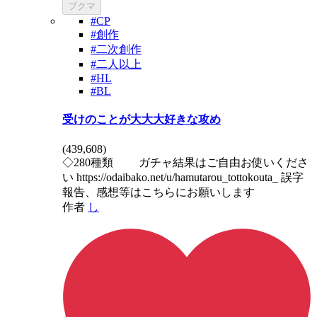
ブクマ
#CP
#創作
#二次創作
#二人以上
#HL
#BL
受けのことが大大大好きな攻め
(
439,608
)
◇280種類 ガチャ結果はご自由お使いくださ
い https://odaibako.net/u/hamutarou_tottokouta_ 誤字
報告、感想等はこちらにお願いします
作者
し