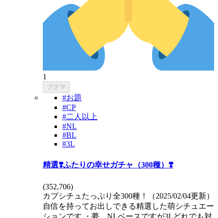
1
ブクマ
#お題
#CP
#二人以上
#NL
#BL
#3L
精選❣️ふたりの幸せガチャ（300種）❣️
(
352,706
)
カプシチュたっぷり全300種！（2025/02/04更新）
自信を持ってお出しできる精選した萌シチュエー
ションです ・夢、NLベースですが3Lどれでも対