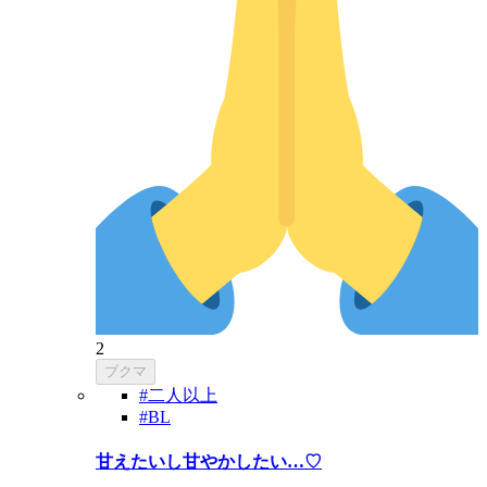
2
ブクマ
#二人以上
#BL
甘えたいし甘やかしたい…♡