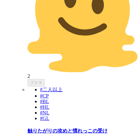
2
ブクマ
#二人以上
#CP
#BL
#HL
#NL
#GL
触りたがりの攻めと慣れっこの受け