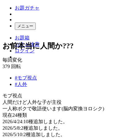
お題ガチャ
メニュー
お題箱
ガチャ検索
お前本当に人間か???
ログイン
毎回変化
379
回転
#モブ視点
#人外
モブ視点
人間だけど人外な子が主役
一人称ボクで敬語使います(脳内変換ヨロシク)
現在24種類
2026/4/24:10種追加しました。
2026/5/8:2種追加しました。
2026/5/10:2種追加しました。