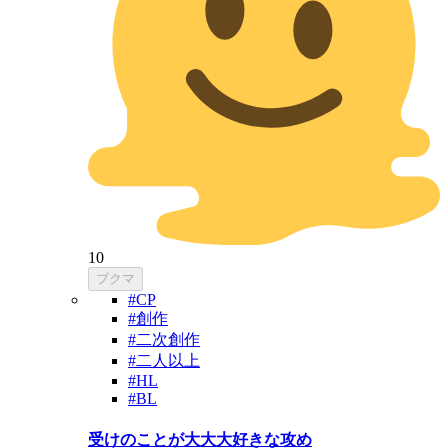
10
ブクマ
#CP
#創作
#二次創作
#二人以上
#HL
#BL
受けのことが大大大好きな攻め