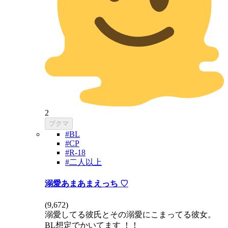
2
ブクマ
#BL
#CP
#R-18
#二人以上
溺愛あまあまえっち ♡
(
9,672
)
溺愛してる彼氏とその溺愛にこまってる彼女。
BL想定でかいてます ！！