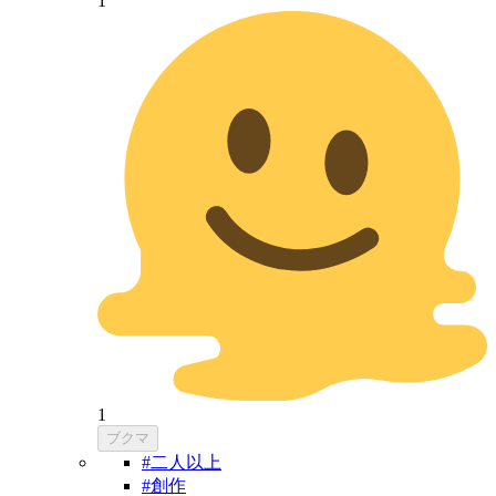
1
1
ブクマ
#二人以上
#創作