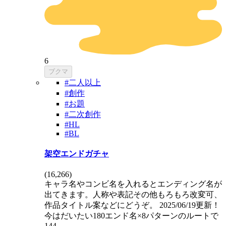
6
ブクマ
#二人以上
#創作
#お題
#二次創作
#HL
#BL
架空エンドガチャ
(
16,266
)
キャラ名やコンビ名を入れるとエンディング名が
出てきます。人称や表記その他もろもろ改変可、
作品タイトル案などにどうぞ。 2025/06/19更新！
今はだいたい180エンド名×8パターンのルートで
144…