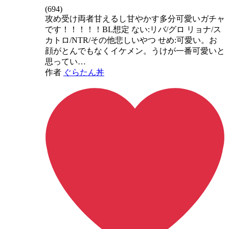
(
694
)
攻め受け両者甘えるし甘やかす多分可愛いガチャ
です！！！！！BL想定 ない:リバ/グロ リョナ/ス
カトロ/NTR/その他悲しいやつ せめ:可愛い。お
顔がとんでもなくイケメン。うけが一番可愛いと
思ってい…
作者
ぐらたん丼