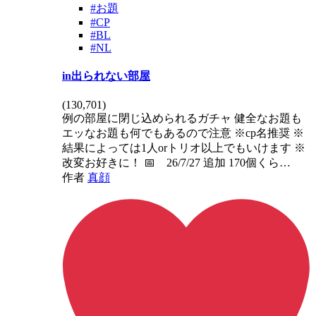
#お題
#CP
#BL
#NL
in出られない部屋
(
130,701
)
例の部屋に閉じ込められるガチャ 健全なお題も
エッなお題も何でもあるので注意 ※cp名推奨 ※
結果によっては1人orトリオ以上でもいけます ※
改変お好きに！ 📅 26/7/27 追加 170個くら…
作者
真顔