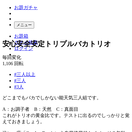
お題ガチャ
メニュー
お題箱
ガチャ検索
安心安全安定トリプルバカトリオ
ログイン
毎回変化
1,106
回転
#三人以上
#三人
#3人
どこまでもバカでしかない能天気三人組です。
A：お調子者 B：天然 C：真面目
これがトリオの黄金比です。テストに出るのでしっかりと覚
えておきましょう。