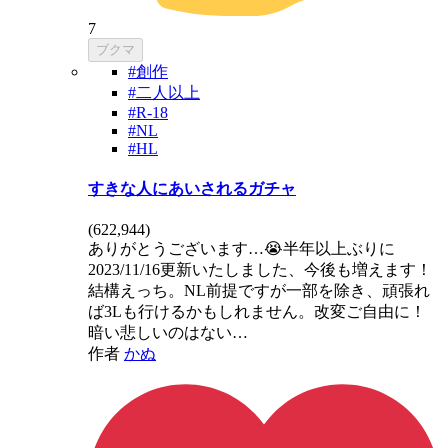
7
ブクマ
#創作
#二人以上
#R-18
#NL
#HL
すきな人にあいされるガチャ
(
622,944
)
ありがとうございます…😭半年以上ぶりに
2023/11/16更新いたしました、今後も増えます！
結構えっち。NL前提ですが一部を除き、頑張れ
ば3Lも行けるかもしれません。改変ご自由に！
暗い悲しいのはない…
作者
かぬ