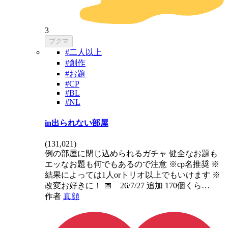
3
ブクマ
#二人以上
#創作
#お題
#CP
#BL
#NL
in出られない部屋
(
131,021
)
例の部屋に閉じ込められるガチャ 健全なお題も
エッなお題も何でもあるので注意 ※cp名推奨 ※
結果によっては1人orトリオ以上でもいけます ※
改変お好きに！ 📅 26/7/27 追加 170個くら…
作者
真顔