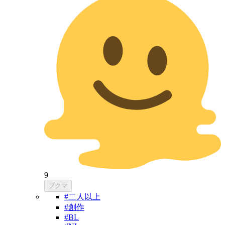
9
ブクマ
#二人以上
#創作
#BL