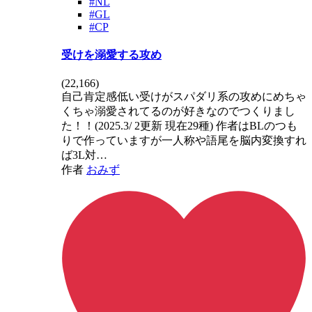
#NL
#GL
#CP
受けを溺愛する攻め
(
22,166
)
自己肯定感低い受けがスパダリ系の攻めにめちゃ
くちゃ溺愛されてるのが好きなのでつくりまし
た！！(2025.3/ 2更新 現在29種) 作者はBLのつも
りで作っていますが一人称や語尾を脳内変換すれ
ば3L対…
作者
おみず