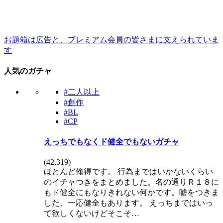
お題箱は広告と、プレミアム会員の皆さまに支えられていま
す
人気のガチャ
#二人以上
#創作
#BL
#CP
えっちでもなくド健全でもないガチャ
(
42,319
)
ほとんど俺得です。 行為まではいかないくらい
のイチャつきをまとめました。名の通りＲ１８に
もド健全にもなりきれない何かです。嘘をつきま
した、一応健全もあります。 えっちまではいっ
て欲しくないけどそこそ…