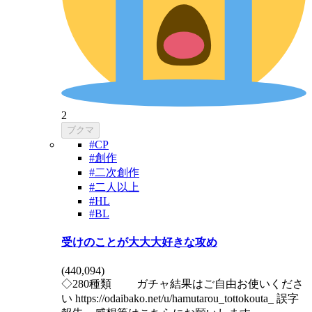
2
ブクマ
#CP
#創作
#二次創作
#二人以上
#HL
#BL
受けのことが大大大好きな攻め
(
440,094
)
◇280種類 ガチャ結果はご自由お使いくださ
い https://odaibako.net/u/hamutarou_tottokouta_ 誤字