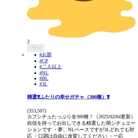
2
ブクマ
#お題
#CP
#二人以上
#NL
#BL
#3L
精選❣️ふたりの幸せガチャ（300種）❣️
(
353,507
)
カプシチュたっぷり全300種！（2025/02/04更新）
自信を持ってお出しできる精選した萌シチュエー
ションです ・夢、NLベースですが3Lどれでも対
応 ・口調は自由に改変してください ・一応