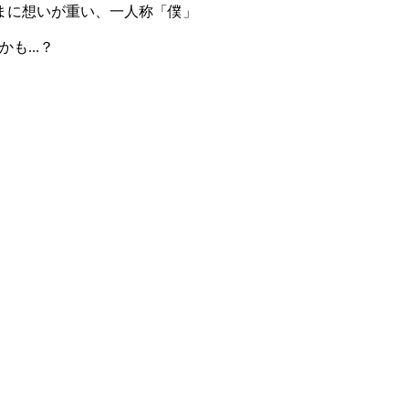
まに想いが重い、一人称「僕」
も...？