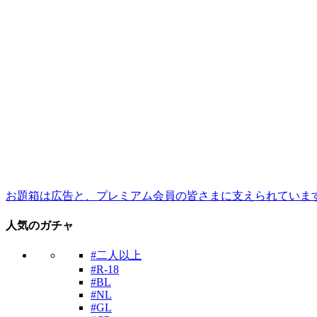
お題箱は広告と、プレミアム会員の皆さまに支えられていま
人気のガチャ
#二人以上
#R-18
#BL
#NL
#GL