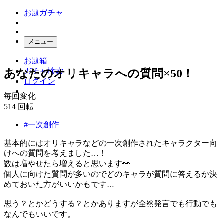
お題ガチャ
メニュー
お題箱
ガチャ検索
あなたのオリキャラへの質問×50！
ログイン
毎回変化
514
回転
#一次創作
基本的にはオリキャラなどの一次創作されたキャラクター向
けへの質問を考えました…！
数は増やせたら増えると思います👀
個人に向けた質問が多いのでどのキャラが質問に答えるか決
めておいた方がいいかもです…
思う？とかどうする？とかありますが全然発言でも行動でも
なんでもいいです。