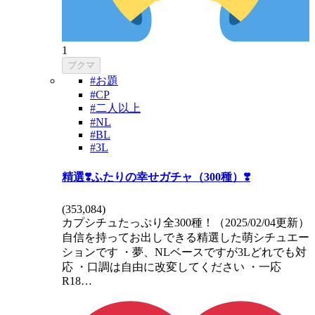
1
ブクマ
#お題
#CP
#二人以上
#NL
#BL
#3L
精選❣️ふたりの幸せガチャ（300種）❣️
(
353,084
)
カプシチュたっぷり全300種！（2025/02/04更新）
自信を持ってお出しできる精選した萌シチュエー
ションです ・夢、NLベースですが3Lどれでも対
応 ・口調は自由に改変してください ・一応
R18…