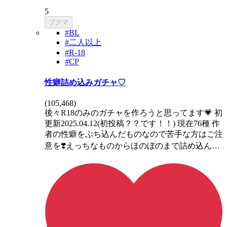
5
ブクマ
#BL
#二人以上
#R-18
#CP
性癖詰め込みガチャ♡
(
105,468
)
後々R18のみのガチャを作ろうと思ってます💗 初
更新2025.04.12(初投稿？？です！！) 現在76種 作
者の性癖をぶち込んだものなので苦手な方はご注
意を❣️えっちなものからほのぼのまで詰め込ん…