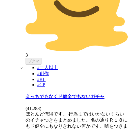
3
ブクマ
#二人以上
#創作
#BL
#CP
えっちでもなくド健全でもないガチャ
(
41,283
)
ほとんど俺得です。 行為まではいかないくらい
のイチャつきをまとめました。名の通りＲ１８に
もド健全にもなりきれない何かです。嘘をつきま