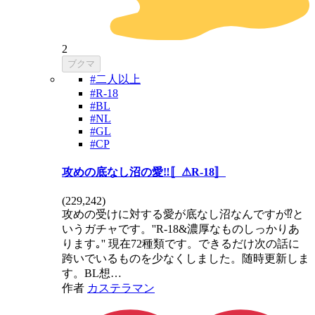
2
ブクマ
#二人以上
#R-18
#BL
#NL
#GL
#CP
攻めの底なし沼の愛‼️〚⚠R-18〛
(
229,242
)
攻めの受けに対する愛が底なし沼なんですが⁉️と
いうガチャです。''R-18&濃厚なものしっかりあ
ります｡'' 現在72種類です。できるだけ次の話に
跨いでいるものを少なくしました。随時更新しま
す。BL想…
作者
カステラマン