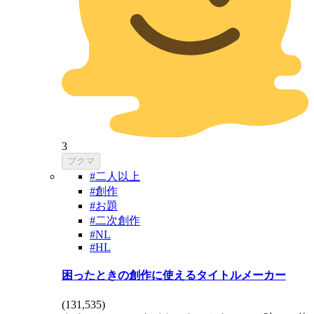
3
ブクマ
#二人以上
#創作
#お題
#二次創作
#NL
#HL
困ったときの創作に使えるタイトルメーカー
(
131,535
)