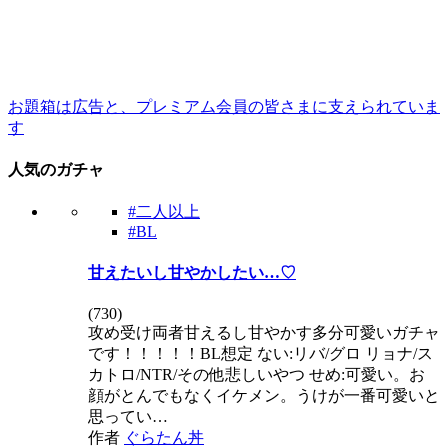
お題箱は広告と、プレミアム会員の皆さまに支えられていま
す
人気のガチャ
#二人以上
#BL
甘えたいし甘やかしたい…♡
(
730
)
攻め受け両者甘えるし甘やかす多分可愛いガチャ
です！！！！！BL想定 ない:リバ/グロ リョナ/ス
カトロ/NTR/その他悲しいやつ せめ:可愛い。お
顔がとんでもなくイケメン。うけが一番可愛いと
思ってい…
作者
ぐらたん丼