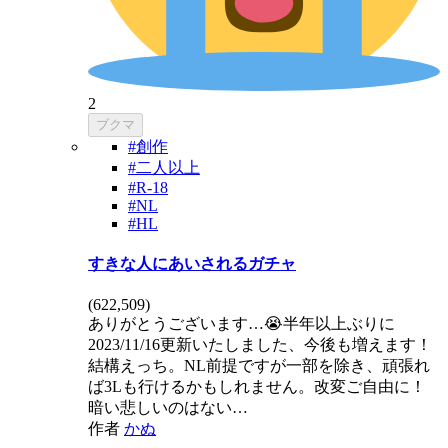
2
ブクマ
#創作
#二人以上
#R-18
#NL
#HL
すきな人にあいされるガチャ
(
622,509
)
ありがとうございます…😭半年以上ぶりに
2023/11/16更新いたしました、今後も増えます！
結構えっち。NL前提ですが一部を除き、頑張れ
ば3Lも行けるかもしれません。改変ご自由に！
暗い悲しいのはない…
作者
かぬ