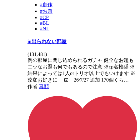
#創作
#お題
#CP
#BL
#NL
in出られない部屋
(
131,481
)
例の部屋に閉じ込められるガチャ 健全なお題も
エッなお題も何でもあるので注意 ※cp名推奨 ※
結果によっては1人orトリオ以上でもいけます ※
改変お好きに！ 📅 26/7/27 追加 170個くら…
作者
真顔