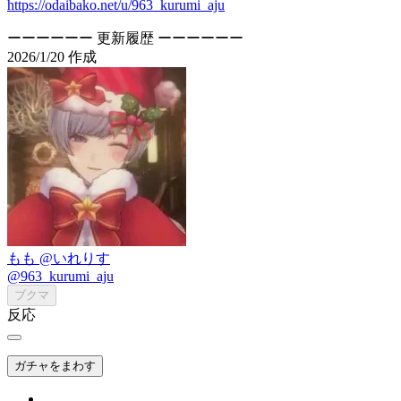
https://odaibako.net/u/963_kurumi_aju
ーーーーーー 更新履歴 ーーーーーー
2026/1/20 作成
もも @いれりす
@963_kurumi_aju
ブクマ
反応
ガチャをまわす