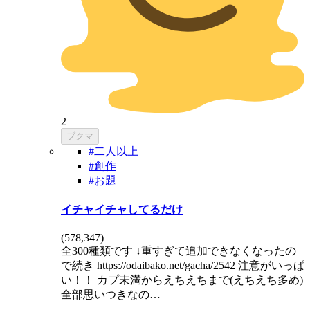
2
ブクマ
#二人以上
#創作
#お題
イチャイチャしてるだけ
(
578,347
)
全300種類です ↓重すぎて追加できなくなったの
で続き https://odaibako.net/gacha/2542 注意がいっぱ
い！！ カプ未満からえちえちまで(えちえち多め)
全部思いつきなの…