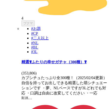
4
ブクマ
#お題
#CP
#二人以上
#NL
#BL
#3L
精選❣️ふたりの幸せガチャ（300種）❣️
(
353,806
)
カプシチュたっぷり全300種！（2025/02/04更新）
自信を持ってお出しできる精選した萌シチュエー
ションです ・夢、NLベースですが3Lどれでも対
応 ・口調は自由に改変してください ・一応
R18…