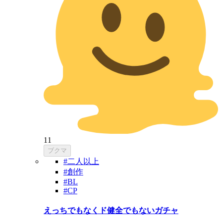
11
ブクマ
#二人以上
#創作
#BL
#CP
えっちでもなくド健全でもないガチャ