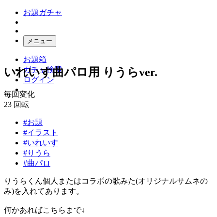
お題ガチャ
メニュー
お題箱
ガチャ検索
いれいす曲パロ用 りうらver.
ログイン
毎回変化
23
回転
#お題
#イラスト
#いれいす
#りうら
#曲パロ
りうらくん個人またはコラボの歌みた(オリジナルサムネの
み)を入れてあります。
何かあればこちらまで↓