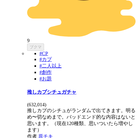
9
ブクマ
#CP
#カプ
#二人以上
#創作
#お題
推しカプシチュガチャ
(
632,014
)
推しカプのシチュがランダムで出てきます。明る
め〜切なめまで。バッドエンド的な内容はないと
思います。（現在120種類、思いついたら増やし
ます）
作者
原チキ