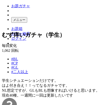
お題ガチャ
メニュー
お題箱
ガチャ検索
むず痒いガチャ（学生）
ログイン
毎回変化
1,062
回転
#BL
#CP
#GL
#二人以上
学生シチュエーションだけです。
はよ付き合え！！ってなるガチャです。
NL想定ですが、GLもBLも想像すればいけると思います。
現在40種。一週間に一回は更新したいです