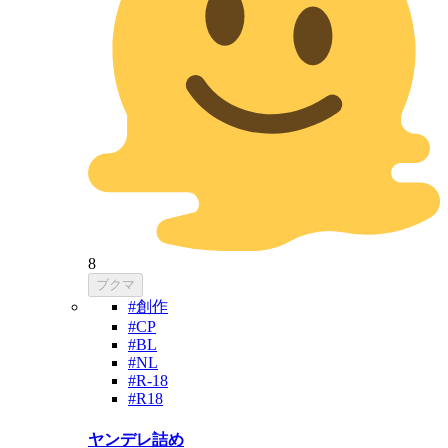
8
ブクマ
#創作
#CP
#BL
#NL
#R-18
#R18
ヤンデレ詰め