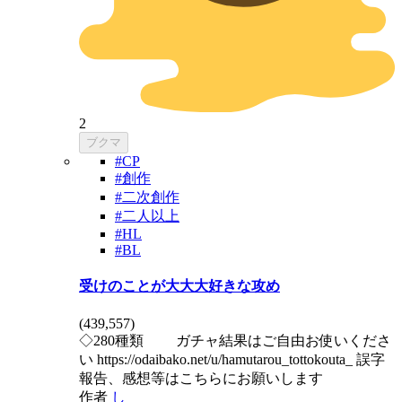
2
ブクマ
#CP
#創作
#二次創作
#二人以上
#HL
#BL
受けのことが大大大好きな攻め
(
439,557
)
◇280種類 ガチャ結果はご自由お使いくださ
い https://odaibako.net/u/hamutarou_tottokouta_ 誤字
報告、感想等はこちらにお願いします
作者
し