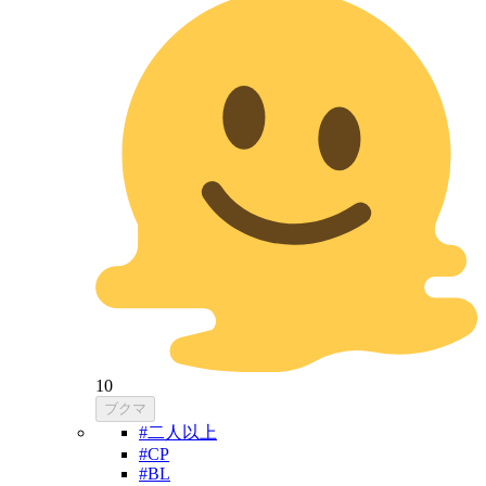
10
ブクマ
#二人以上
#CP
#BL