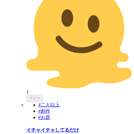
1
ブクマ
#二人以上
#創作
#お題
イチャイチャしてるだけ