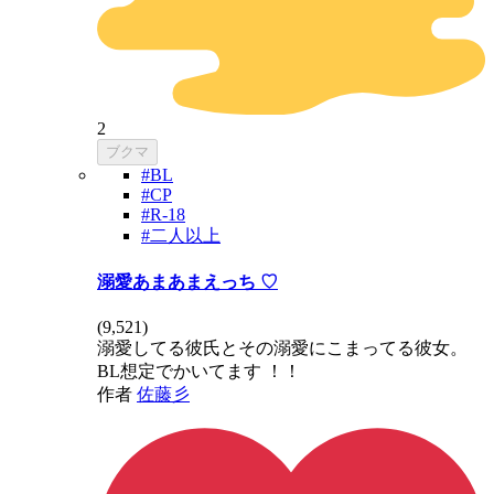
2
ブクマ
#BL
#CP
#R-18
#二人以上
溺愛あまあまえっち ♡
(
9,521
)
溺愛してる彼氏とその溺愛にこまってる彼女。
BL想定でかいてます ！！
作者
佐藤彡