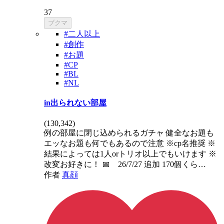
37
ブクマ
#二人以上
#創作
#お題
#CP
#BL
#NL
in出られない部屋
(
130,342
)
例の部屋に閉じ込められるガチャ 健全なお題も
エッなお題も何でもあるので注意 ※cp名推奨 ※
結果によっては1人orトリオ以上でもいけます ※
改変お好きに！ 📅 26/7/27 追加 170個くら…
作者
真顔