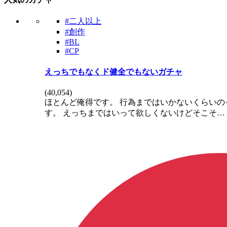
#二人以上
#創作
#BL
#CP
えっちでもなくド健全でもないガチャ
(
40,054
)
ほとんど俺得です。 行為まではいかないくらい
す。 えっちまではいって欲しくないけどそこそ…