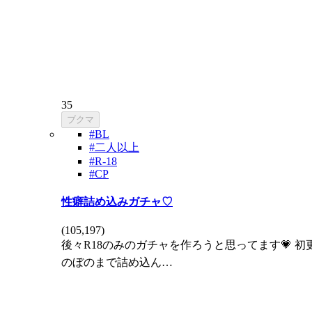
35
ブクマ
#BL
#二人以上
#R-18
#CP
性癖詰め込みガチャ♡
(
105,197
)
後々R18のみのガチャを作ろうと思ってます💗 初更
のぼのまで詰め込ん…