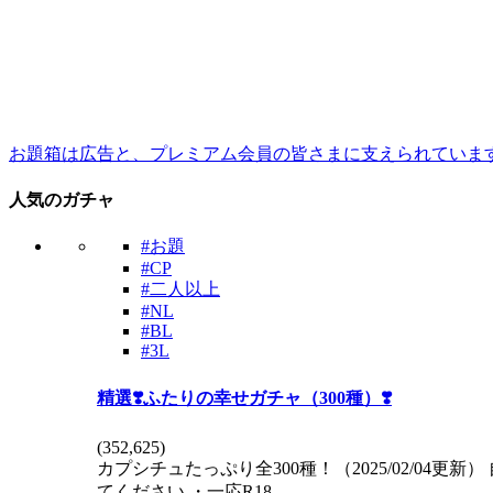
お題箱は広告と、プレミアム会員の皆さまに支えられていま
人気のガチャ
#お題
#CP
#二人以上
#NL
#BL
#3L
精選❣️ふたりの幸せガチャ（300種）❣️
(
352,625
)
カプシチュたっぷり全300種！（2025/02/0
てください ・一応R18…