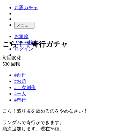
お題ガチャ
メニュー
お題箱
ガチャ検索
こら！！奇行ガチャ
ログイン
毎回変化
530
回転
#創作
#お題
#二次創作
#一人
#奇行
こら！盛り塩を舐めるのをやめなさい！
ランダムで奇行ができます。
順次追加します。現在76種。