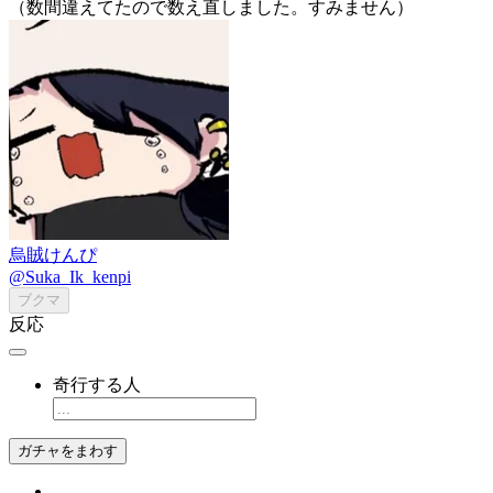
（数間違えてたので数え直しました。すみません）
烏賊けんぴ
@Suka_Ik_kenpi
ブクマ
反応
奇行する人
ガチャをまわす