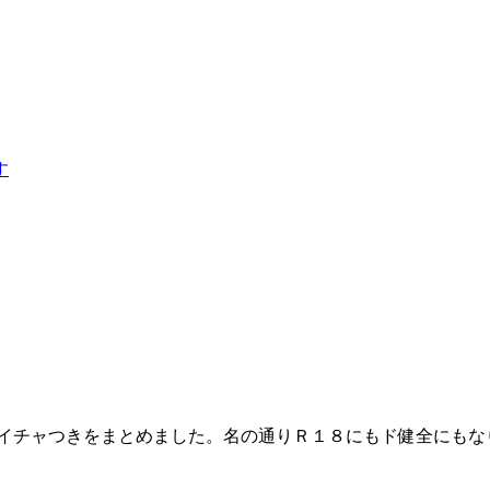
す
のイチャつきをまとめました。名の通りＲ１８にもド健全にも