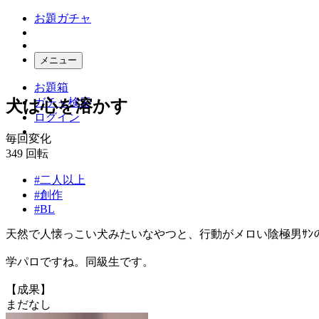
お題ガチャ
メニュー
お題箱
ガチャ検索
犬は心を溶かす
ログイン
毎回変化
349
回転
#二人以上
#創作
#BL
天然で人懐っこい犬みたいなやつと、行動がメロい陰極男ｻﾝ
学パロですね。同級生です。
【成果】
まだなし