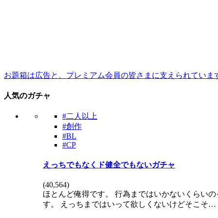
お題箱は広告と、プレミアム会員の皆さまに支えられていま
人気のガチャ
#二人以上
#創作
#BL
#CP
えっちでもなくド健全でもないガチャ
(
40,564
)
ほとんど俺得です。 行為まではいかないくらい
す。 えっちまではいって欲しくないけどそこそ…