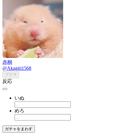
赤桐
@Akagiri1568
ブクマ
反応
いぬ
めろ
ガチャをまわす