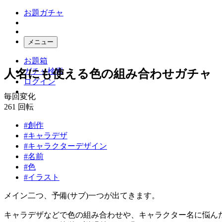
お題ガチャ
メニュー
お題箱
ガチャ検索
人名にも使える色の組み合わせガチャ
ログイン
毎回変化
261
回転
#創作
#キャラデザ
#キャラクターデザイン
#名前
#色
#イラスト
メイン二つ、予備(サブ)一つが出てきます。
キャラデザなどで色の組み合わせや、キャラクター名に悩んだ