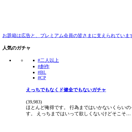
お題箱は広告と、プレミアム会員の皆さまに支えられていま
人気のガチャ
#二人以上
#創作
#BL
#CP
えっちでもなくド健全でもないガチャ
(
39,983
)
ほとんど俺得です。 行為まではいかないくらい
す。 えっちまではいって欲しくないけどそこそ…