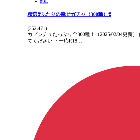
#3L
精選❣️ふたりの幸せガチャ（300種）❣️
(
352,471
)
カプシチュたっぷり全300種！（2025/02/0
てください ・一応R18…