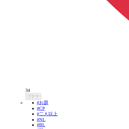
34
ブクマ
#お題
#CP
#二人以上
#NL
#BL