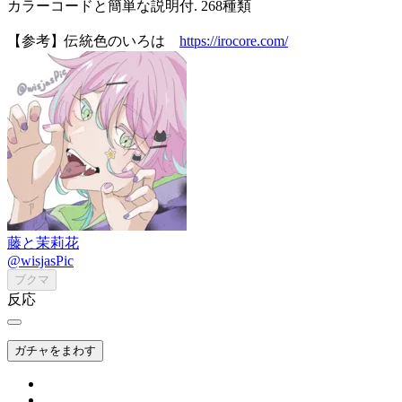
カラーコードと簡単な説明付. 268種類
【参考】伝統色のいろは
https://irocore.com/
藤と茉莉花
@wisjasPic
ブクマ
反応
ガチャをまわす