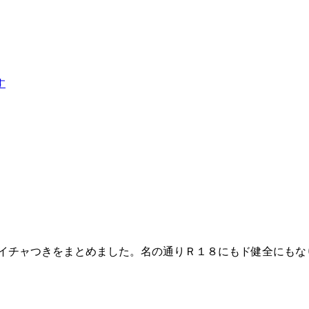
す
のイチャつきをまとめました。名の通りＲ１８にもド健全にも