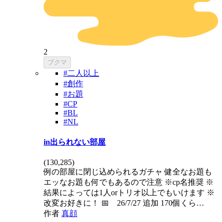
2
ブクマ
#二人以上
#創作
#お題
#CP
#BL
#NL
in出られない部屋
(
130,285
)
例の部屋に閉じ込められるガチャ 健全なお題も
エッなお題も何でもあるので注意 ※cp名推奨 ※
結果によっては1人orトリオ以上でもいけます ※
改変お好きに！ 📅 26/7/27 追加 170個くら…
作者
真顔