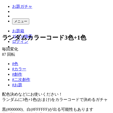
お題ガチャ
メニュー
お題箱
ガチャ検索
ランダムカラーコード3色+1色
ログイン
毎回変化
87
回転
#色
#カラー
#創作
#二次創作
#お題
配色決めなどにお使いください！
ランダムに3色+1色(おまけ)をカラーコードで決めるガチャ
黒(#000000)、白(#FFFFFF)が出る可能性もあります