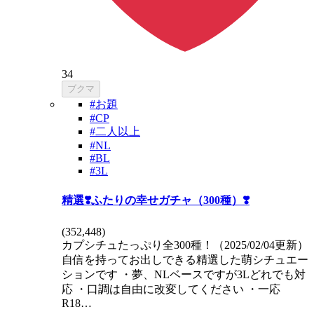
34
ブクマ
#お題
#CP
#二人以上
#NL
#BL
#3L
精選❣️ふたりの幸せガチャ（300種）❣️
(
352,448
)
カプシチュたっぷり全300種！（2025/02/04更新）
自信を持ってお出しできる精選した萌シチュエー
ションです ・夢、NLベースですが3Lどれでも対
応 ・口調は自由に改変してください ・一応
R18…