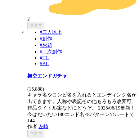
2
ブクマ
#二人以上
#創作
#お題
#二次創作
#HL
#BL
架空エンドガチャ
(
15,888
)
キャラ名やコンビ名を入れるとエンディング名が
出てきます。人称や表記その他もろもろ改変可、
作品タイトル案などにどうぞ。 2025/06/19更新！
今はだいたい180エンド名×8パターンのルートで
144…
作者
左崎
ブクマ