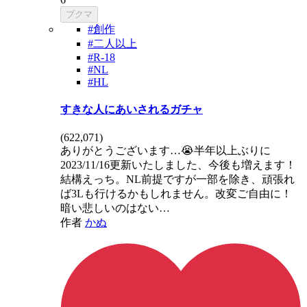
ブクマ
#創作
#二人以上
#R-18
#NL
#HL
すきな人にあいされるガチャ
(
622,071
)
ありがとうございます…😭半年以上ぶりに
2023/11/16更新いたしました、今後も増えます！
結構えっち。NL前提ですが一部を除き、頑張れ
ば3Lも行けるかもしれません。改変ご自由に！
暗い悲しいのはない…
作者
かぬ