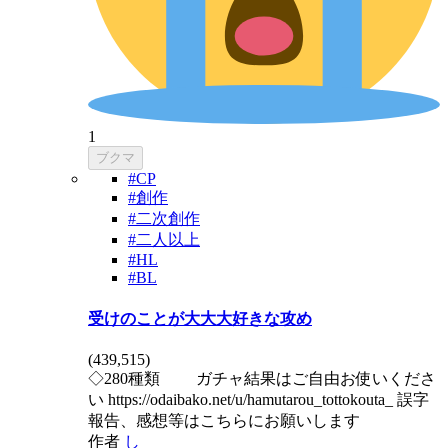
1
ブクマ
#CP
#創作
#二次創作
#二人以上
#HL
#BL
受けのことが大大大好きな攻め
(
439,515
)
◇280種類 ガチャ結果はご自由お使いくださ
い https://odaibako.net/u/hamutarou_tottokouta_ 誤字
報告、感想等はこちらにお願いします
作者
し