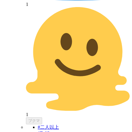
1
1
ブクマ
#二人以上