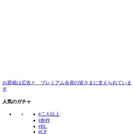
お題箱は広告と、プレミアム会員の皆さまに支えられていま
す
人気のガチャ
#二人以上
#創作
#BL
#CP