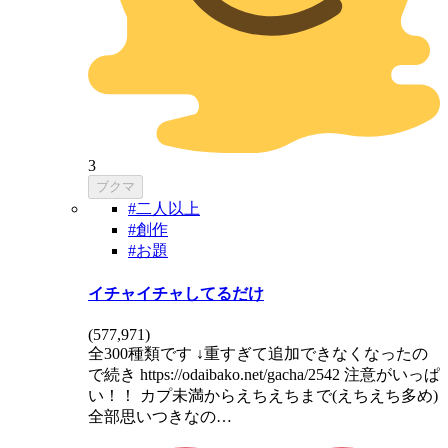
3
ブクマ
#二人以上
#創作
#お題
イチャイチャしてるだけ
(
577,971
)
全300種類です ↓重すぎて追加できなくなったの
で続き https://odaibako.net/gacha/2542 注意がいっぱ
い！！ カプ未満からえちえちまで(えちえち多め)
全部思いつきなの…