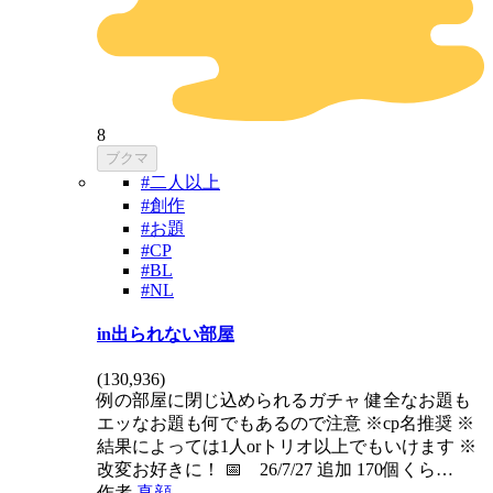
8
ブクマ
#二人以上
#創作
#お題
#CP
#BL
#NL
in出られない部屋
(
130,936
)
例の部屋に閉じ込められるガチャ 健全なお題も
エッなお題も何でもあるので注意 ※cp名推奨 ※
結果によっては1人orトリオ以上でもいけます ※
改変お好きに！ 📅 26/7/27 追加 170個くら…
作者
真顔