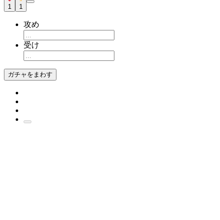
1
1
攻め
受け
ガチャをまわす