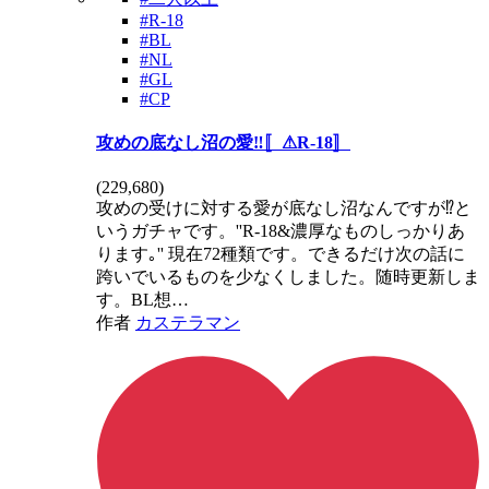
#R-18
#BL
#NL
#GL
#CP
攻めの底なし沼の愛‼️〚⚠R-18〛
(
229,680
)
攻めの受けに対する愛が底なし沼なんですが⁉️と
いうガチャです。''R-18&濃厚なものしっかりあ
ります｡'' 現在72種類です。できるだけ次の話に
跨いでいるものを少なくしました。随時更新しま
す。BL想…
作者
カステラマン