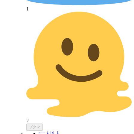
1
2
ブクマ
#二人以上