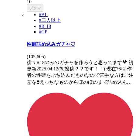
10
ブクマ
#BL
#二人以上
#R-18
#CP
性癖詰め込みガチャ♡
(
105,605
)
後々R18のみのガチャを作ろうと思ってます💗 初
更新2025.04.12(初投稿？？です！！) 現在76種 作
者の性癖をぶち込んだものなので苦手な方はご注
意を❣️えっちなものからほのぼのまで詰め込ん…