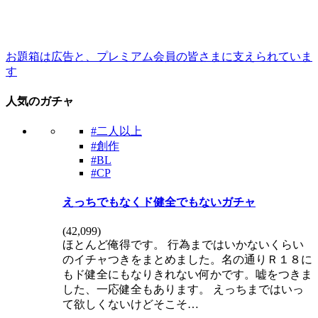
お題箱は広告と、プレミアム会員の皆さまに支えられていま
す
人気のガチャ
#二人以上
#創作
#BL
#CP
えっちでもなくド健全でもないガチャ
(
42,099
)
ほとんど俺得です。 行為まではいかないくらい
のイチャつきをまとめました。名の通りＲ１８に
もド健全にもなりきれない何かです。嘘をつきま
した、一応健全もあります。 えっちまではいっ
て欲しくないけどそこそ…