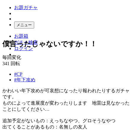
お題ガチャ
メニュー
お題箱
ガチャ検索
僕言ったじゃないですか！！
ログイン
毎回変化
341
回転
#CP
#年下攻め
かわいい年下攻めが可哀想になったり報われたりするガチャ
です。
ものによって進展度が変わったりします 地雷は見なかった
ことにしてください…
追加予定がないもの：えっちなやつ、グロそうなやつ
出てくることがあるもの：名無しの友人