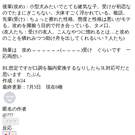
後輩(攻め)：小型犬みたいでとても健気な子。受けが初恋な
のでたまにぎこちない。大体すごく浮かれている。敬語。
先輩(受け)：ちょっと擦れた性格。態度と性格は悪いがモテ
る。攻めを揶揄う目的で付き合っている。タメ口。
(友人たち：受けの友人。こんなやつに惚れるとは…と攻め
のことを憐れみつつ助け舟を出してくれるいい？人たち)
熱量は 攻め→→→→→→(←←←←)受け ぐらいです 一
応両想い
BL想定ですが口調を脳内変換するなりしたら3L対応可だと
思います たぶん
作成：6/24
最終更新：7月5日 現在6種
匿名の作者
@???
ブクマ
反応