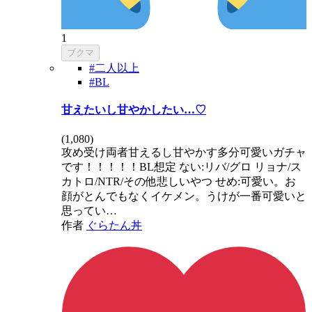
1
ブクマ
#二人以上
#BL
甘えたいし甘やかしたい…♡
(
1,080
)
攻め受け両者甘えるし甘やかす多分可愛いガチャ
です！！！！！BL想定 ない:リバ/グロ リョナ/ス
カトロ/NTR/その他悲しいやつ せめ:可愛い。お
顔がとんでもなくイケメン。うけが一番可愛いと
思ってい…
作者
ぐらたん丼