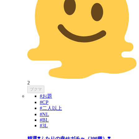
2
ブクマ
#お題
#CP
#二人以上
#NL
#BL
#3L
精選❣️ふたりの幸せガチャ（300種）❣️