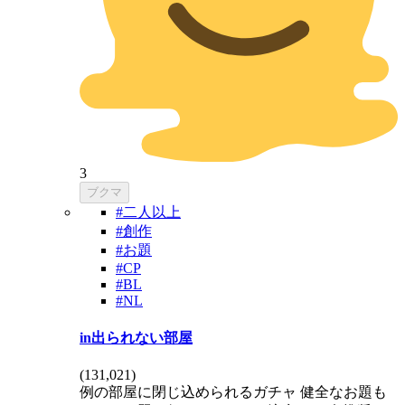
3
ブクマ
#二人以上
#創作
#お題
#CP
#BL
#NL
in出られない部屋
(
131,021
)
例の部屋に閉じ込められるガチャ 健全なお題も