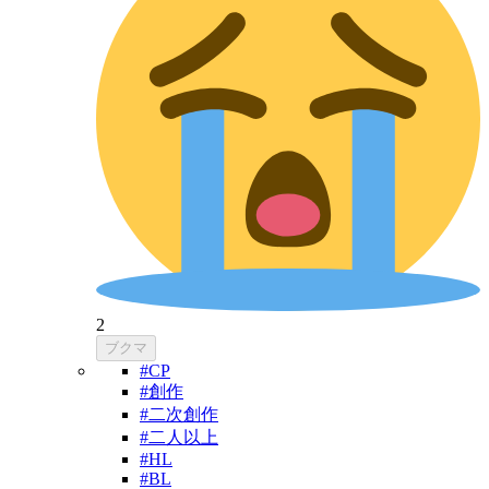
2
ブクマ
#CP
#創作
#二次創作
#二人以上
#HL
#BL