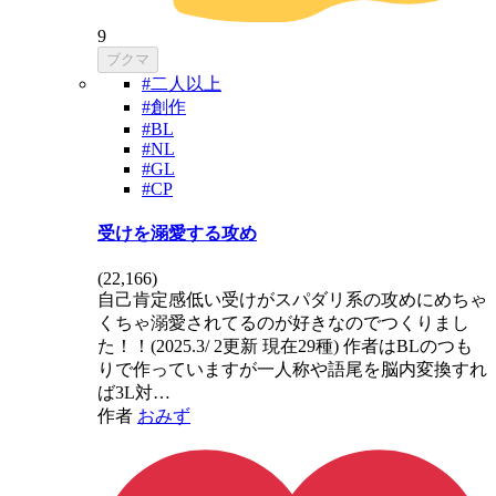
9
ブクマ
#二人以上
#創作
#BL
#NL
#GL
#CP
受けを溺愛する攻め
(
22,166
)
自己肯定感低い受けがスパダリ系の攻めにめちゃ
くちゃ溺愛されてるのが好きなのでつくりまし
た！！(2025.3/ 2更新 現在29種) 作者はBLのつも
りで作っていますが一人称や語尾を脳内変換すれ
ば3L対…
作者
おみず