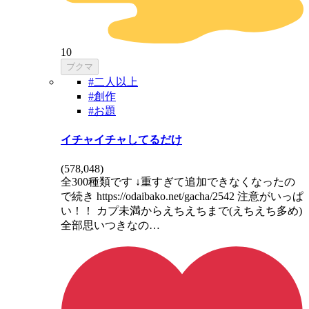
10
ブクマ
#二人以上
#創作
#お題
イチャイチャしてるだけ
(
578,048
)
全300種類です ↓重すぎて追加できなくなったの
で続き https://odaibako.net/gacha/2542 注意がいっぱ
い！！ カプ未満からえちえちまで(えちえち多め)
全部思いつきなの…