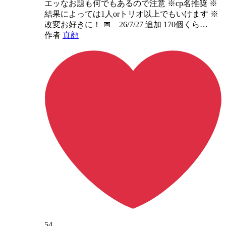
エッなお題も何でもあるので注意 ※cp名推奨 ※
結果によっては1人orトリオ以上でもいけます ※
改変お好きに！ 📅 26/7/27 追加 170個くら…
作者
真顔
54