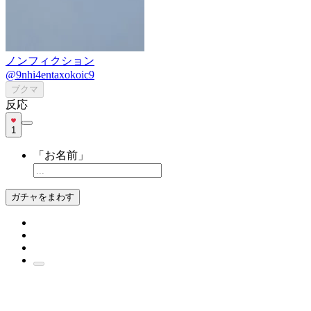
ノンフィクション
@9nhi4entaxokoic9
ブクマ
反応
1
「お名前」
ガチャをまわす