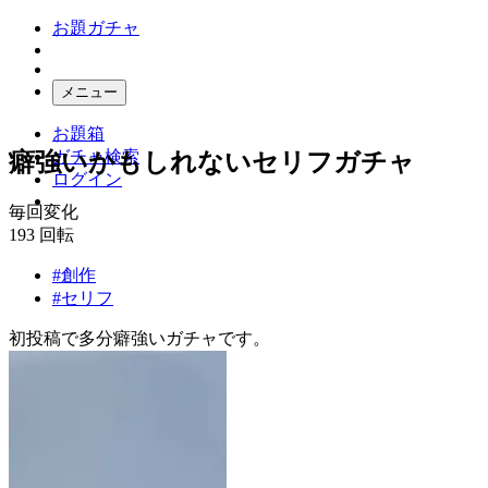
お題ガチャ
メニュー
お題箱
ガチャ検索
癖強いかもしれないセリフガチャ
ログイン
毎回変化
193
回転
#創作
#セリフ
初投稿で多分癖強いガチャです。