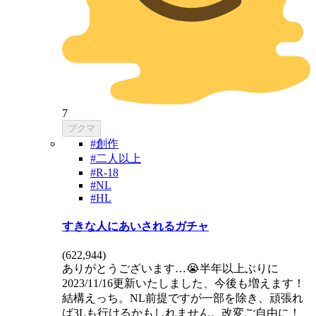
7
ブクマ
#創作
#二人以上
#R-18
#NL
#HL
すきな人にあいされるガチャ
(
622,944
)
ありがとうございます…😭半年以上ぶりに
2023/11/16更新いたしました、今後も増えます！
結構えっち。NL前提ですが一部を除き、頑張れ
ば3Lも行けるかもしれません。改変ご自由に！