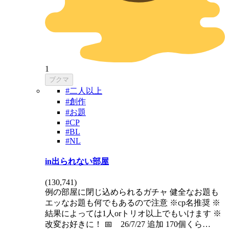
1
ブクマ
#二人以上
#創作
#お題
#CP
#BL
#NL
in出られない部屋
(
130,741
)
例の部屋に閉じ込められるガチャ 健全なお題も
エッなお題も何でもあるので注意 ※cp名推奨 ※
結果によっては1人orトリオ以上でもいけます ※
改変お好きに！ 📅 26/7/27 追加 170個くら…