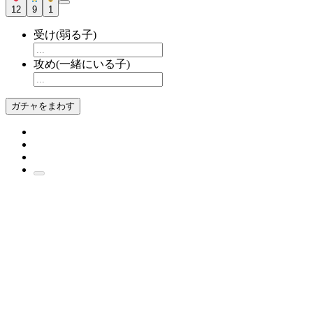
12
9
1
受け(弱る子)
攻め(一緒にいる子)
ガチャをまわす