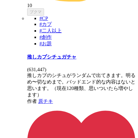
10
ブクマ
#CP
#カプ
#二人以上
#創作
#お題
推しカプシチュガチャ
(
631,447
)
推しカプのシチュがランダムで出てきます。明る
め〜切なめまで。バッドエンド的な内容はないと
思います。（現在120種類、思いついたら増やし
ます）
作者
原チキ