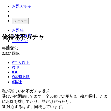
お題ガチャ
メニュー
お題箱
ガチャ検索
俺得体不ガチャ
ログイン
毎回変化
2,327
回転
#二人以上
#CP
#3L
#体調不良
#嘔吐
私が楽しい体不ガチャ😁🎶
受けが体調崩してます。全50種(7/24更新!)。殆ど嘔吐。たま
にお腹を壊してたり、熱だけだったり。
3L対応するはず。同棲しています。