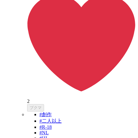
2
ブクマ
#創作
#二人以上
#R-18
#NL