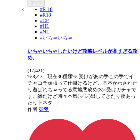
ブクマ
#R-18
#R18
#CP
#HL
#NL
#いちゃいちゃ
いちゃいちゃしたいけど攻略レベルが高すぎる攻
め。
(
17,421
)
🩷8／3：現在36種類🩷 受けがあの手この手でイ
チャコラ頑張って仕掛けるけど、基本かわされた
り遊ばれちゃってる意地悪攻め(S)×受けガチャで
す。雑だけど時々本気(マジ)出してきたり夜あっ
たり下ネタ…
作者
🩵💖