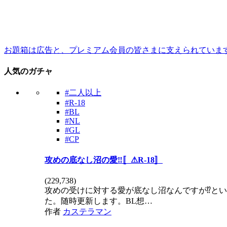
お題箱は広告と、プレミアム会員の皆さまに支えられていま
人気のガチャ
#二人以上
#R-18
#BL
#NL
#GL
#CP
攻めの底なし沼の愛‼️〚⚠R-18〛
(
229,738
)
攻めの受けに対する愛が底なし沼なんですが⁉️という
た。随時更新します。BL想…
作者
カステラマン