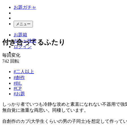
お題ガチャ
メニュー
お題箱
ガチャ検索
付き合ってるふたり
ログイン
毎回変化
742
回転
#二人以上
#創作
#BL
#CP
#お題
しっかり者でいつも冷静な攻めと素直になれない不器用で強
無自覚に激重な両思い。同棲しています。
自創作のカプ(大学生くらいの男の子同士)を想定して作って