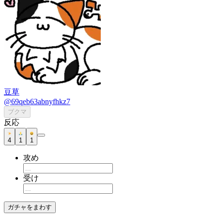
豆草
@69qeb63abnyfhkz7
ブクマ
反応
4
1
1
攻め
受け
ガチャをまわす