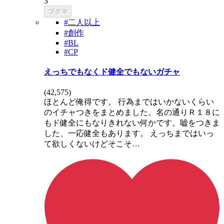
3
ブクマ
#二人以上
#創作
#BL
#CP
えっちでもなくド健全でもないガチャ
(
42,575
)
ほとんど俺得です。 行為まではいかないくらい
のイチャつきをまとめました。名の通りＲ１８に
もド健全にもなりきれない何かです。嘘をつきま
した、一応健全もあります。 えっちまではいっ
て欲しくないけどそこそ…