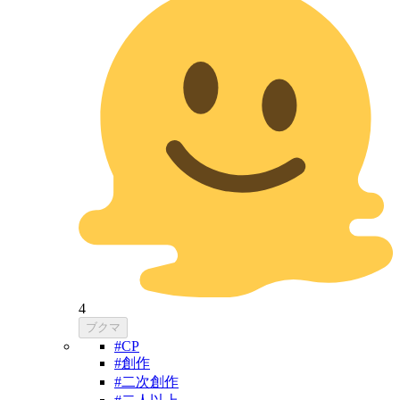
4
ブクマ
#CP
#創作
#二次創作