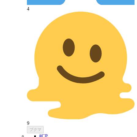
4
9
ブクマ
#CP