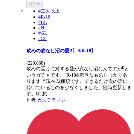
ブクマ
#二人以上
#R-18
#BL
#NL
#GL
#CP
攻めの底なし沼の愛‼️〚⚠R-18〛
(
229,868
)
攻めの受けに対する愛が底なし沼なんですが⁉️と
いうガチャです。''R-18&濃厚なものしっかりあ
ります｡'' 現在72種類です。できるだけ次の話に
跨いでいるものを少なくしました。随時更新しま
す。BL想…
作者
カステラマン