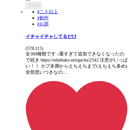
ブクマ
#二人以上
#創作
#お題
イチャイチャしてるだけ
(
578,115
)
全300種類です ↓重すぎて追加できなくなったの
で続き https://odaibako.net/gacha/2542 注意がいっぱ
い！！ カプ未満からえちえちまで(えちえち多め)
全部思いつきなの…