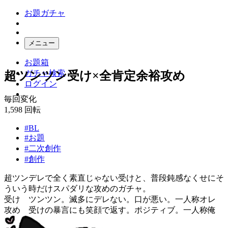
お題ガチャ
メニュー
お題箱
ガチャ検索
超ツンツン受け×全肯定余裕攻め
ログイン
毎回変化
1,598
回転
#BL
#お題
#二次創作
#創作
超ツンデレで全く素直じゃない受けと、普段鈍感なくせにそ
ういう時だけスパダリな攻めのガチャ。
受け ツンツン。滅多にデレない。口が悪い。一人称オレ
攻め 受けの暴言にも笑顔で返す。ポジティブ。一人称俺