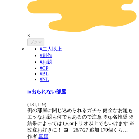
3
ブクマ
#二人以上
#創作
#お題
#CP
#BL
#NL
in出られない部屋
(
131,119
)
例の部屋に閉じ込められるガチャ 健全なお題も
エッなお題も何でもあるので注意 ※cp名推奨 ※
結果によっては1人orトリオ以上でもいけます ※
改変お好きに！ 📅 26/7/27 追加 170個くら…
作者
真顔