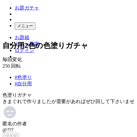
お題ガチャ
メニュー
お題箱
ガチャ検索
自分用2色の色塗りガチャ
ログイン
毎回変化
250
回転
#色塗り
#自分用
色塗りガチャ
きまぐれで作りましたが需要があればぜひ回して下さいませ
匿名の作者
@???
ブクマ