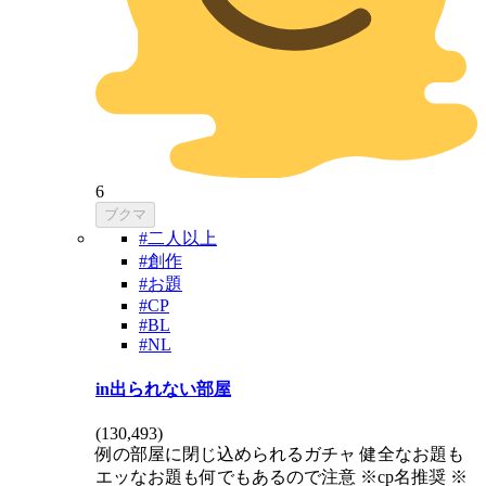
6
ブクマ
#二人以上
#創作
#お題
#CP
#BL
#NL
in出られない部屋
(
130,493
)
例の部屋に閉じ込められるガチャ 健全なお題も
エッなお題も何でもあるので注意 ※cp名推奨 ※