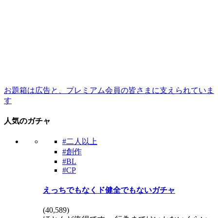
お題箱は広告と、プレミアム会員の皆さまに支えられていま
す
人気のガチャ
#二人以上
#創作
#BL
#CP
えっちでもなくド健全でもないガチャ
(
40,589
)