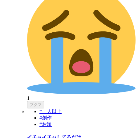
1
ブクマ
#二人以上
#創作
#お題
イチャイチャしてるだけ