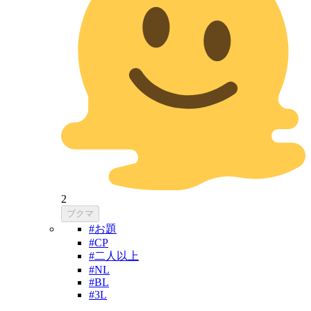
2
ブクマ
#お題
#CP
#二人以上
#NL
#BL
#3L