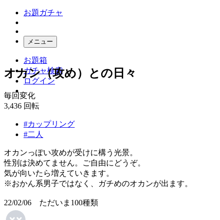
お題ガチャ
メニュー
お題箱
ガチャ検索
オカン（攻め）との日々
ログイン
毎回変化
3,436
回転
#カップリング
#二人
オカンっぽい攻めが受けに構う光景。
性別は決めてません。ご自由にどうぞ。
気が向いたら増えていきます。
※おかん系男子ではなく、ガチめのオカンが出ます。
22/02/06 ただいま100種類