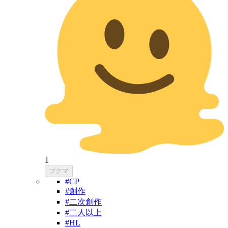
1
ブクマ
#CP
#創作
#二次創作
#二人以上
#HL