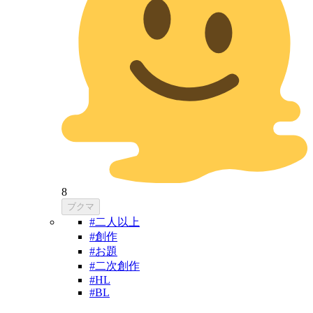
8
ブクマ
#二人以上
#創作
#お題
#二次創作
#HL
#BL