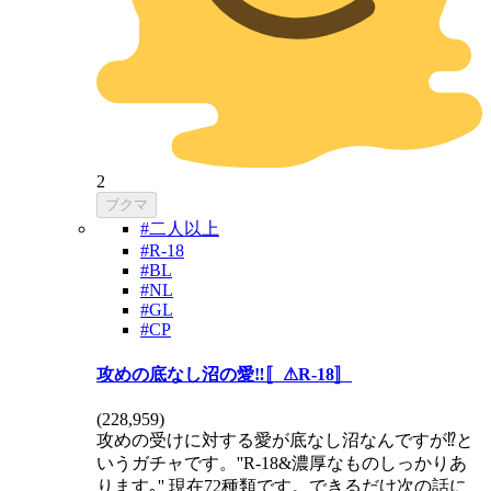
2
ブクマ
#二人以上
#R-18
#BL
#NL
#GL
#CP
攻めの底なし沼の愛‼️〚⚠R-18〛
(
228,959
)
攻めの受けに対する愛が底なし沼なんですが⁉️と
いうガチャです。''R-18&濃厚なものしっかりあ
ります｡'' 現在72種類です。できるだけ次の話に