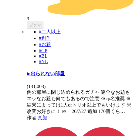
9
ブクマ
#二人以上
#創作
#お題
#CP
#BL
#NL
in出られない部屋
(
131,003
)
例の部屋に閉じ込められるガチャ 健全なお題も
エッなお題も何でもあるので注意 ※cp名推奨 ※
結果によっては1人orトリオ以上でもいけます ※
改変お好きに！ 📅 26/7/27 追加 170個くら…
作者
真顔