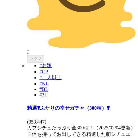
3
ブクマ
#お題
#CP
#二人以上
#NL
#BL
#3L
精選❣️ふたりの幸せガチャ（300種）❣️
(
353,447
)
カプシチュたっぷり全300種！（2025/02/04更新）
自信を持ってお出しできる精選した萌シチュエー