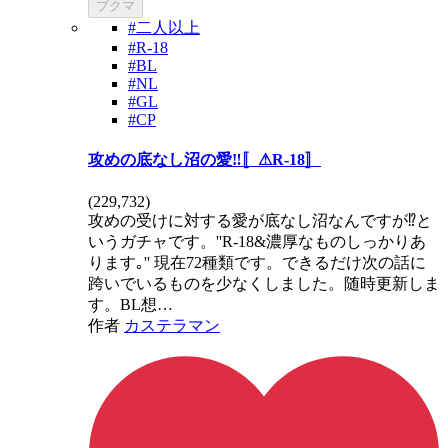
ブクマ
#二人以上
#R-18
#BL
#NL
#GL
#CP
攻めの底なし沼の愛‼️〚⚠R-18〛
(
229,732
)
攻めの受けに対する愛が底なし沼なんですが⁉️と
いうガチャです。''R-18&濃厚なものしっかりあ
ります｡'' 現在72種類です。できるだけ次の話に
跨いでいるものを少なくしました。随時更新しま
す。BL想…
作者
カステラマン