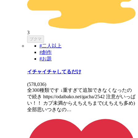
3
ブクマ
#二人以上
#創作
#お題
イチャイチャしてるだけ
(
578,036
)
全300種類です ↓重すぎて追加できなくなったの
で続き https://odaibako.net/gacha/2542 注意がいっぱ
い！！ カプ未満からえちえちまで(えちえち多め)
全部思いつきなの…