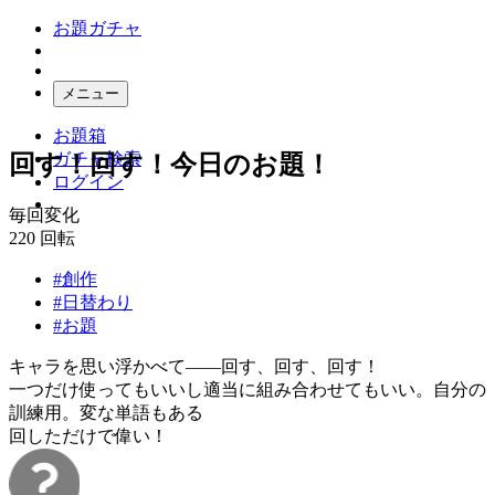
お題ガチャ
メニュー
お題箱
ガチャ検索
回す！回す！今日のお題！
ログイン
毎回変化
220
回転
#創作
#日替わり
#お題
キャラを思い浮かべて――回す、回す、回す！
一つだけ使ってもいいし適当に組み合わせてもいい。自分の
訓練用。変な単語もある
回しただけで偉い！