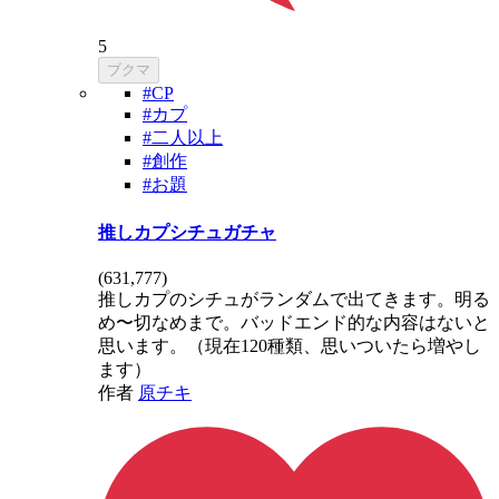
5
ブクマ
#CP
#カプ
#二人以上
#創作
#お題
推しカプシチュガチャ
(
631,777
)
推しカプのシチュがランダムで出てきます。明る
め〜切なめまで。バッドエンド的な内容はないと
思います。（現在120種類、思いついたら増やし
ます）
作者
原チキ