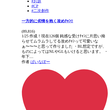
#お題
#CP
#二次創作
一方的に劣情を抱く攻めﾁｬﾝ‼️
(
89,816
)
1/25 作成！現在126個 鈍感な受けﾁｬﾝに片思い拗
らせてムラムラしてる攻めﾁｬﾝって可愛いな
ぁ〜〜〜と思って作りました ・BL想定ですが、
ものによってはNLやGLもいけると思います。 ・
年下…
作者
ぱいなぽー