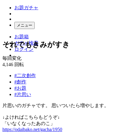
お題ガチャ
メニュー
お題箱
ガチャ検索
それでもきみがすき
ログイン
毎回変化
4,146
回転
#二次創作
#創作
#お題
#片思い
片思いのガチャです。 思いついたら増やします。
↓よければこちらもどうぞ↓
「いなくなったあのこ」
https://odaibako.net/gacha/1950