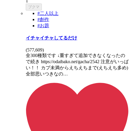
1
ブクマ
#二人以上
#創作
#お題
イチャイチャしてるだけ
(
577,609
)
全300種類です ↓重すぎて追加できなくなったの
で続き https://odaibako.net/gacha/2542 注意がいっぱ
い！！ カプ未満からえちえちまで(えちえち多め)
全部思いつきなの…