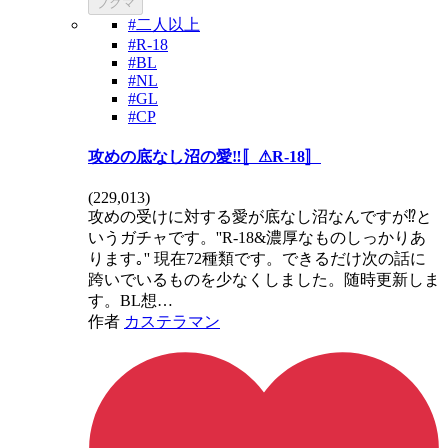
ブクマ
#二人以上
#R-18
#BL
#NL
#GL
#CP
攻めの底なし沼の愛‼️〚⚠R-18〛
(
229,013
)
攻めの受けに対する愛が底なし沼なんですが⁉️と
いうガチャです。''R-18&濃厚なものしっかりあ
ります｡'' 現在72種類です。できるだけ次の話に
跨いでいるものを少なくしました。随時更新しま
す。BL想…
作者
カステラマン