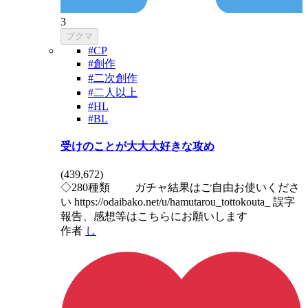
3
ブクマ
#CP
#創作
#二次創作
#二人以上
#HL
#BL
受けのことが大大大好きな攻め
(
439,672
)
◇280種類 ガチャ結果はご自由お使いくださ
い https://odaibako.net/u/hamutarou_tottokouta_ 誤字
報告、感想等はこちらにお願いします
作者
し