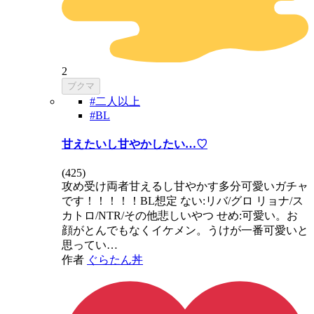
2
ブクマ
#二人以上
#BL
甘えたいし甘やかしたい…♡
(
425
)
攻め受け両者甘えるし甘やかす多分可愛いガチャ
です！！！！！BL想定 ない:リバ/グロ リョナ/ス
カトロ/NTR/その他悲しいやつ せめ:可愛い。お
顔がとんでもなくイケメン。うけが一番可愛いと
思ってい…
作者
ぐらたん丼