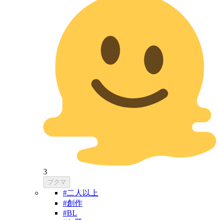
3
ブクマ
#二人以上
#創作
#BL