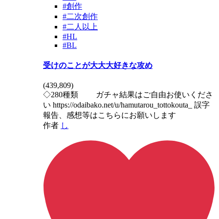
#創作
#二次創作
#二人以上
#HL
#BL
受けのことが大大大好きな攻め
(
439,809
)
◇280種類 ガチャ結果はご自由お使いくださ
い https://odaibako.net/u/hamutarou_tottokouta_ 誤字
報告、感想等はこちらにお願いします
作者
し