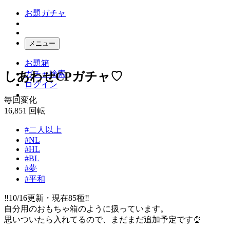
お題ガチャ
メニュー
お題箱
ガチャ検索
しあわせCPガチャ♡
ログイン
毎回変化
16,851
回転
#二人以上
#NL
#HL
#BL
#夢
#平和
‼️10/16更新・現在85種‼️
自分用のおもちゃ箱のように扱っています。
思いついたら入れてるので、まだまだ追加予定です🍨