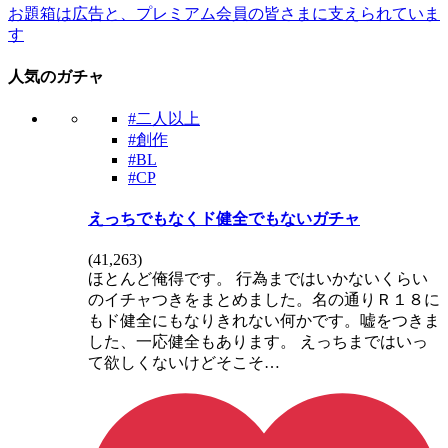
お題箱は広告と、プレミアム会員の皆さまに支えられていま
す
人気のガチャ
#二人以上
#創作
#BL
#CP
えっちでもなくド健全でもないガチャ
(
41,263
)
ほとんど俺得です。 行為まではいかないくらい
のイチャつきをまとめました。名の通りＲ１８に
もド健全にもなりきれない何かです。嘘をつきま
した、一応健全もあります。 えっちまではいっ
て欲しくないけどそこそ…