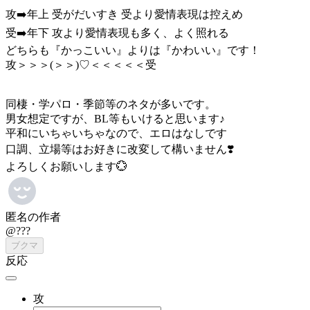
攻➡️年上 受がだいすき 受より愛情表現は控えめ
受➡️年下 攻より愛情表現も多く、よく照れる
どちらも『かっこいい』よりは『かわいい』です！
攻＞＞＞(＞＞)♡＜＜＜＜＜受
同棲・学パロ・季節等のネタが多いです。
男女想定ですが、BL等もいけると思います♪
平和にいちゃいちゃなので、エロはなしです
口調、立場等はお好きに改変して構いません❣️
よろしくお願いします💮
匿名の作者
@???
ブクマ
反応
攻