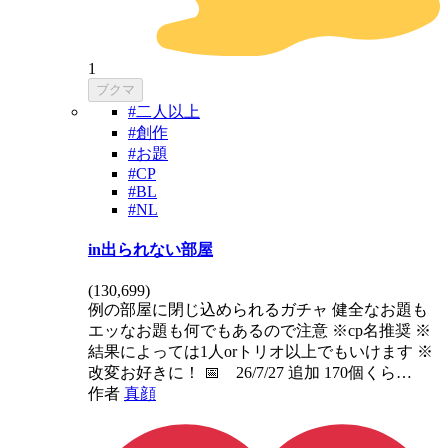
1
ブクマ
#二人以上
#創作
#お題
#CP
#BL
#NL
in出られない部屋
(
130,699
)
例の部屋に閉じ込められるガチャ 健全なお題も
エッなお題も何でもあるので注意 ※cp名推奨 ※
結果によっては1人orトリオ以上でもいけます ※
改変お好きに！ 📅 26/7/27 追加 170個くら…
作者
真顔