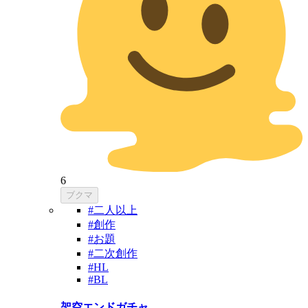
6
ブクマ
#二人以上
#創作
#お題
#二次創作
#HL
#BL
架空エンドガチャ