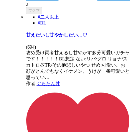
2
ブクマ
#二人以上
#BL
甘えたいし甘やかしたい…♡
(
694
)
攻め受け両者甘えるし甘やかす多分可愛いガチャ
です！！！！！BL想定 ない:リバ/グロ リョナ/ス
カトロ/NTR/その他悲しいやつ せめ:可愛い。お
顔がとんでもなくイケメン。うけが一番可愛いと
思ってい…
作者
ぐらたん丼