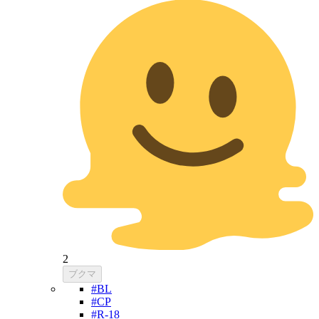
2
ブクマ
#BL
#CP
#R-18