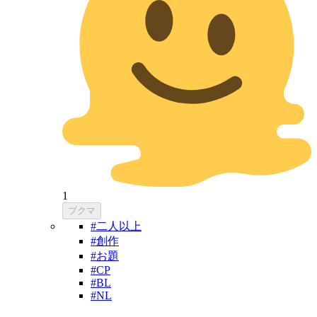
1
ブクマ
#二人以上
#創作
#お題
#CP
#BL
#NL