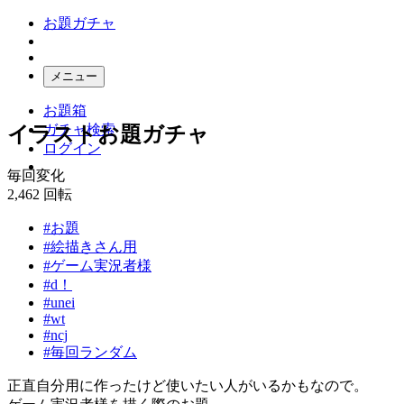
お題ガチャ
メニュー
お題箱
ガチャ検索
イラストお題ガチャ
ログイン
毎回変化
2,462
回転
#お題
#絵描きさん用
#ゲーム実況者様
#d！
#unei
#wt
#ncj
#毎回ランダム
正直自分用に作ったけど使いたい人がいるかもなので。