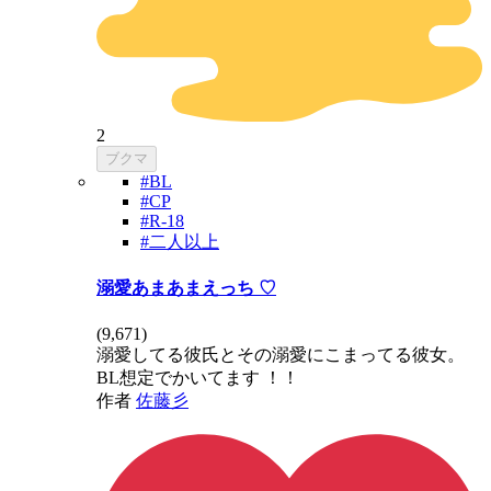
2
ブクマ
#BL
#CP
#R-18
#二人以上
溺愛あまあまえっち ♡
(
9,671
)
溺愛してる彼氏とその溺愛にこまってる彼女。
BL想定でかいてます ！！
作者
佐藤彡