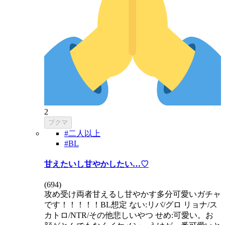
2
ブクマ
#二人以上
#BL
甘えたいし甘やかしたい…♡
(
694
)
攻め受け両者甘えるし甘やかす多分可愛いガチャ
です！！！！！BL想定 ない:リバ/グロ リョナ/ス
カトロ/NTR/その他悲しいやつ せめ:可愛い。お