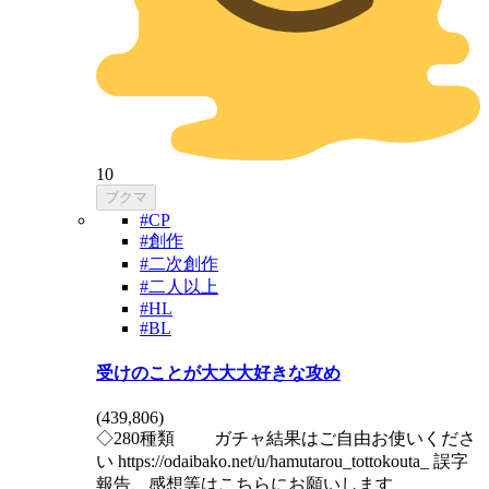
10
ブクマ
#CP
#創作
#二次創作
#二人以上
#HL
#BL
受けのことが大大大好きな攻め
(
439,806
)
◇280種類 ガチャ結果はご自由お使いくださ
い https://odaibako.net/u/hamutarou_tottokouta_ 誤字
報告、感想等はこちらにお願いします