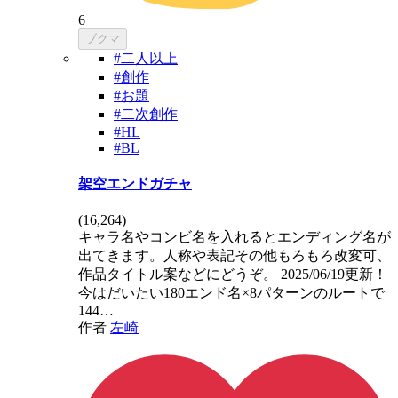
6
ブクマ
#二人以上
#創作
#お題
#二次創作
#HL
#BL
架空エンドガチャ
(
16,264
)
キャラ名やコンビ名を入れるとエンディング名が
出てきます。人称や表記その他もろもろ改変可、
作品タイトル案などにどうぞ。 2025/06/19更新！
今はだいたい180エンド名×8パターンのルートで
144…
作者
左崎