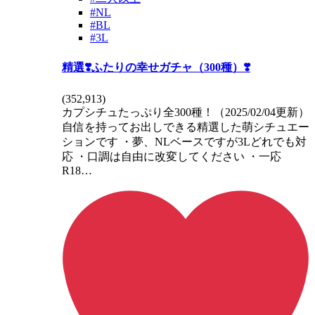
#NL
#BL
#3L
精選❣️ふたりの幸せガチャ（300種）❣️
(
352,913
)
カプシチュたっぷり全300種！（2025/02/04更新）
自信を持ってお出しできる精選した萌シチュエー
ションです ・夢、NLベースですが3Lどれでも対
応 ・口調は自由に改変してください ・一応
R18…