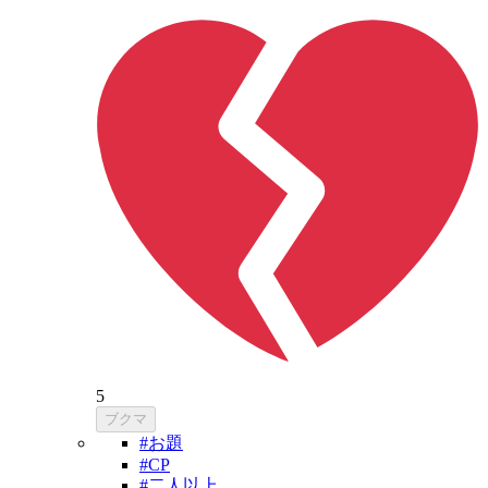
5
ブクマ
#お題
#CP
#二人以上