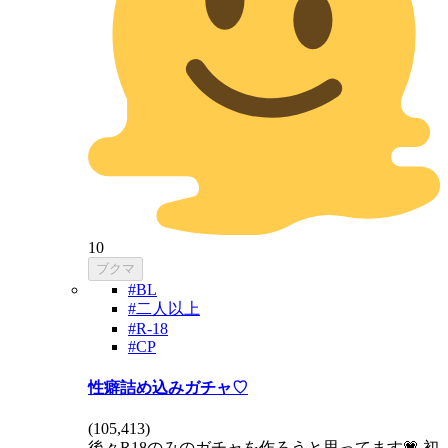
10
ブクマ
#BL
#二人以上
#R-18
#CP
性癖詰め込みガチャ♡
(
105,413
)
後々R18のみのガチャを作ろうと思ってます💗 初