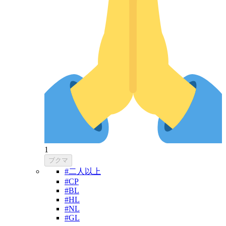
1
ブクマ
#二人以上
#CP
#BL
#HL
#NL
#GL