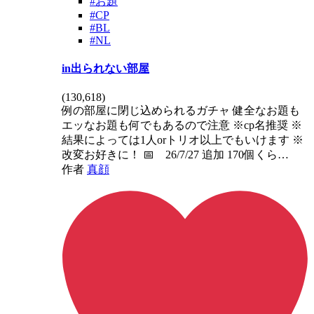
#お題
#CP
#BL
#NL
in出られない部屋
(
130,618
)
例の部屋に閉じ込められるガチャ 健全なお題も
エッなお題も何でもあるので注意 ※cp名推奨 ※
結果によっては1人orトリオ以上でもいけます ※
改変お好きに！ 📅 26/7/27 追加 170個くら…
作者
真顔