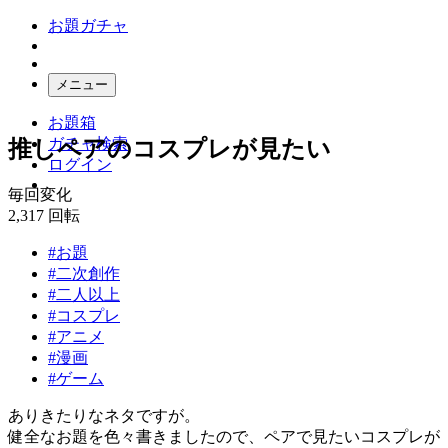
お題ガチャ
メニュー
お題箱
ガチャ検索
推しペアのコスプレが見たい
ログイン
毎回変化
2,317
回転
#お題
#二次創作
#二人以上
#コスプレ
#アニメ
#漫画
#ゲーム
ありきたりなネタですが。
健全なお題を色々書きましたので、ペアで見たいコスプレが