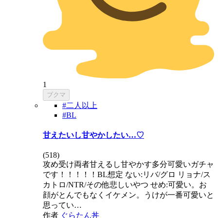
1
ブクマ
#二人以上
#BL
甘えたいし甘やかしたい…♡
(
518
)
攻め受け両者甘えるし甘やかす多分可愛いガチャ
です！！！！！BL想定 ない:リバ/グロ リョナ/ス
カトロ/NTR/その他悲しいやつ せめ:可愛い。お
顔がとんでもなくイケメン。うけが一番可愛いと
思ってい…
作者
ぐらたん丼