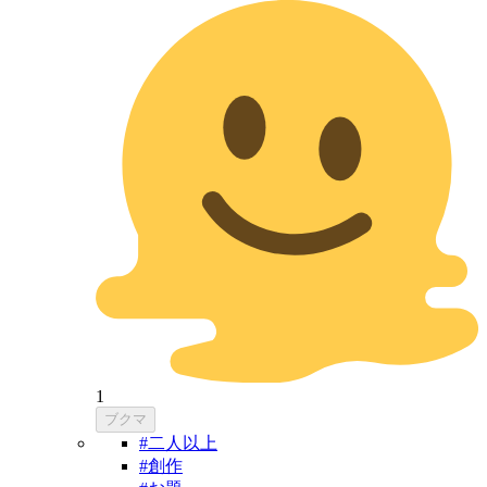
1
ブクマ
#二人以上
#創作