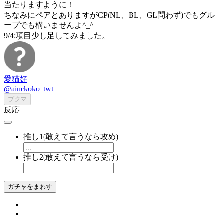
当たりますように！
ちなみにペアとありますがCP(NL、BL、GL問わず)でもグル
ープでも構いませんよ^_^
9/4:項目少し足してみました。
愛猫好
@ainekoko_twt
ブクマ
反応
推し1(敢えて言うなら攻め)
推し2(敢えて言うなら受け)
ガチャをまわす