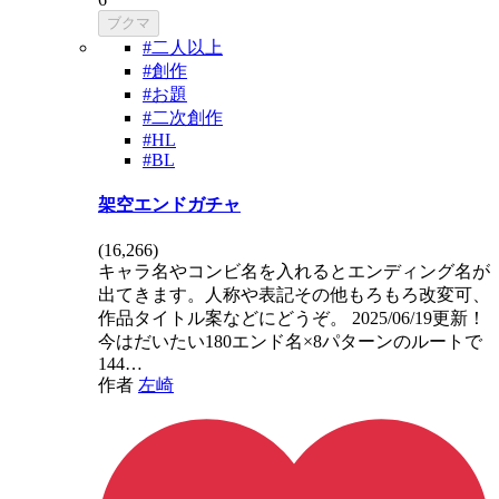
ブクマ
#二人以上
#創作
#お題
#二次創作
#HL
#BL
架空エンドガチャ
(
16,266
)
キャラ名やコンビ名を入れるとエンディング名が
出てきます。人称や表記その他もろもろ改変可、
作品タイトル案などにどうぞ。 2025/06/19更新！
今はだいたい180エンド名×8パターンのルートで
144…
作者
左崎