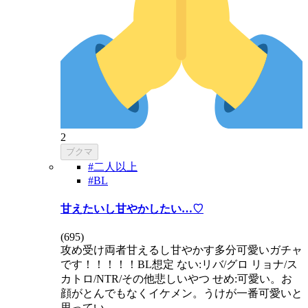
2
ブクマ
#二人以上
#BL
甘えたいし甘やかしたい…♡
(
695
)
攻め受け両者甘えるし甘やかす多分可愛いガチャ
です！！！！！BL想定 ない:リバ/グロ リョナ/ス
カトロ/NTR/その他悲しいやつ せめ:可愛い。お
顔がとんでもなくイケメン。うけが一番可愛いと
思ってい…