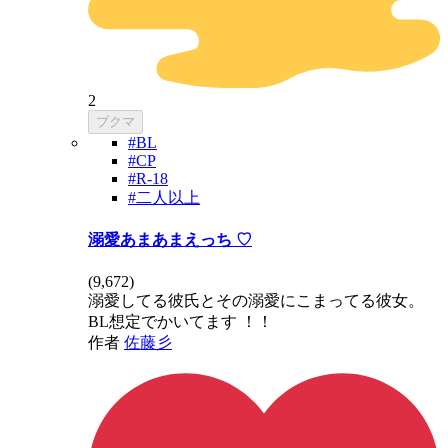
2
ブクマ
#BL
#CP
#R-18
#二人以上
溺愛あまあまえっち ♡
(
9,672
)
溺愛してる彼氏とその溺愛にこまってる彼女。
BL想定でかいてます ！！
作者
佐藤彡