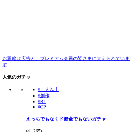
お題箱は広告と、プレミアム会員の皆さまに支えられていま
す
人気のガチャ
#二人以上
#創作
#BL
#CP
えっちでもなくド健全でもないガチャ
(
41,265
)