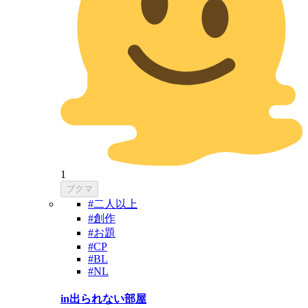
1
ブクマ
#二人以上
#創作
#お題
#CP
#BL
#NL
in出られない部屋