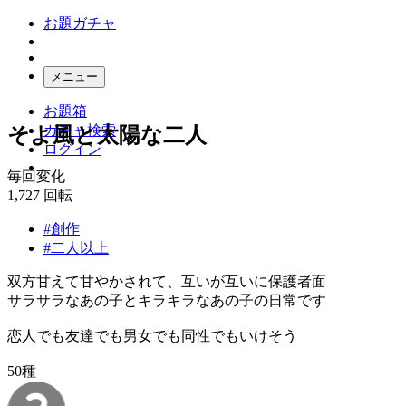
お題ガチャ
メニュー
お題箱
ガチャ検索
そよ風と太陽な二人
ログイン
毎回変化
1,727
回転
#創作
#二人以上
双方甘えて甘やかされて、互いが互いに保護者面
サラサラなあの子とキラキラなあの子の日常です
恋人でも友達でも男女でも同性でもいけそう
50種