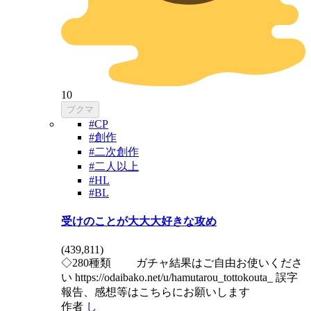
10
ブクマ
#CP
#創作
#二次創作
#二人以上
#HL
#BL
受けのことが大大大好きな攻め
(
439,811
)
◇280種類 ガチャ結果はご自由お使いくださ
い https://odaibako.net/u/hamutarou_tottokouta_ 誤字
報告、感想等はこちらにお願いします
作者
し