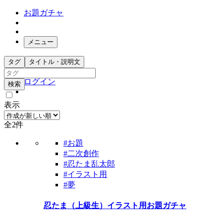
お題ガチャ
メニュー
お題箱
タグ
タイトル・説明文
ガチャ検索
ログイン
検索
表示
全2件
#お題
#二次創作
#忍たま乱太郎
#イラスト用
#夢
忍たま（上級生）イラスト用お題ガチャ