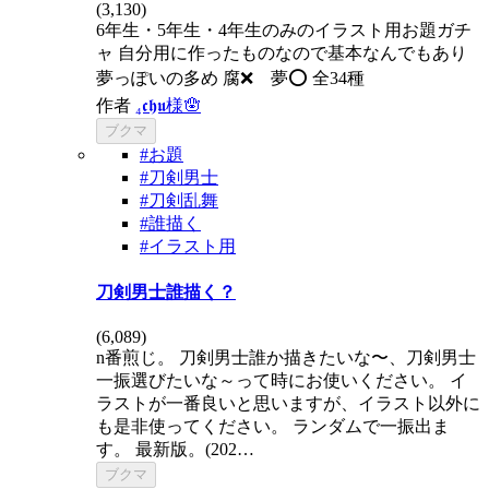
(
3,130
)
6年生・5年生・4年生のみのイラスト用お題ガチ
ャ 自分用に作ったものなので基本なんでもあり
夢っぽいの多め 腐❌ 夢⭕️ 全34種
作者
₄𝖈𝖍𝖚様🪬
ブクマ
#お題
#刀剣男士
#刀剣乱舞
#誰描く
#イラスト用
刀剣男士誰描く？
(
6,089
)
n番煎じ。 刀剣男士誰か描きたいな〜、刀剣男士
一振選びたいな～って時にお使いください。 イ
ラストが一番良いと思いますが、イラスト以外に
も是非使ってください。 ランダムで一振出ま
す。 最新版。(202…
ブクマ