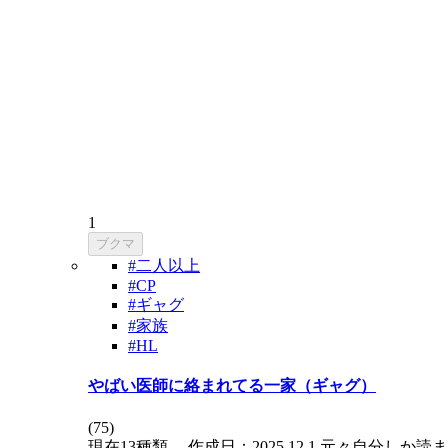
1
ブクマ
#二人以上
#CP
#ギャグ
#家族
#HL
やばい医師に絡まれてる一家（ギャグ）
(
75
)
現在13種類。 作成日：2025.12.1 元々