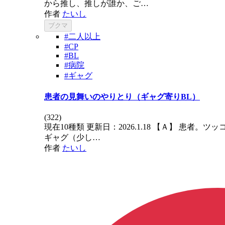
から推し、推しが誰か、ご…
作者
たいし
ブクマ
#二人以上
#CP
#BL
#病院
#ギャグ
患者の見舞いのやりとり（ギャグ寄りBL）
(
322
)
現在10種類 更新日：2026.1.18 【Ａ】 
ギャグ（少し…
作者
たいし