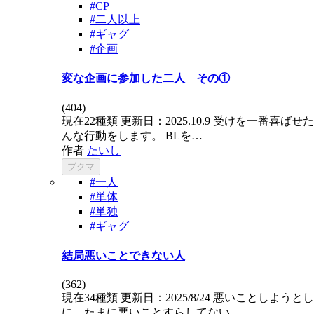
#CP
#二人以上
#ギャグ
#企画
変な企画に参加した二人 その①
(
404
)
現在22種類 更新日：2025.10.9 受けを
んな行動をします。 BLを…
作者
たいし
ブクマ
#一人
#単体
#単独
#ギャグ
結局悪いことできない人
(
362
)
現在34種類 更新日：2025/8/24 悪いこ
に。たまに悪いことすらしてない…