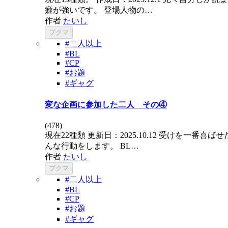
癖が強いです。 登場人物の…
作者
たいし
ブクマ
#二人以上
#BL
#CP
#お題
#ギャグ
変な企画に参加した二人 その④
(
478
)
現在22種類 更新日：2025.10.12 受け
んな行動をします。 BL…
作者
たいし
ブクマ
#二人以上
#BL
#CP
#お題
#ギャグ