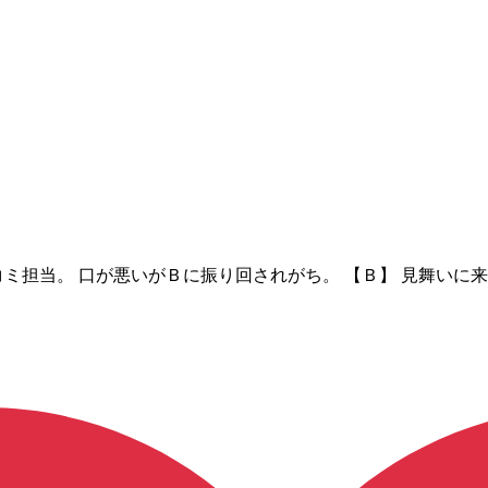
患者。ツッコミ担当。 口が悪いがＢに振り回されがち。 【Ｂ】 見舞