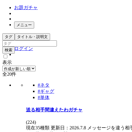
お題ガチャ
メニュー
お題箱
タグ
タイトル・説明文
ガチャ検索
ログイン
検索
表示
全20件
#ネタ
#ギャグ
#単体
送る相手間違えたわガチャ
(
224
)
現在35種類 更新日：2026.7.8 メッセージ