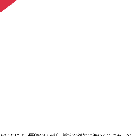
真面目だけどやばい医師がいる話。設定が微妙に細かくてキャラの