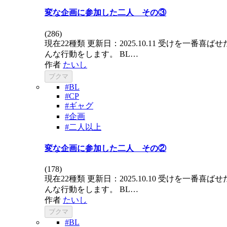
変な企画に参加した二人 その③
(
286
)
現在22種類 更新日：2025.10.11 受け
んな行動をします。 BL…
作者
たいし
ブクマ
#BL
#CP
#ギャグ
#企画
#二人以上
変な企画に参加した二人 その②
(
178
)
現在22種類 更新日：2025.10.10 受け
んな行動をします。 BL…
作者
たいし
ブクマ
#BL