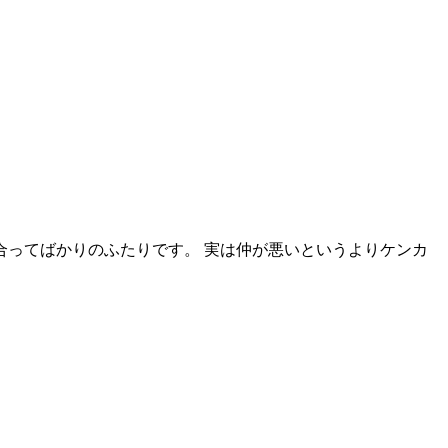
ら殴り合ってばかりのふたりです。 実は仲が悪いというよりケンカ