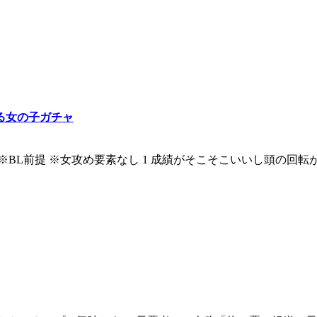
る女の子ガチャ
BL前提 ※女攻め要素なし 1 成績がそこそこいいし頭の回転