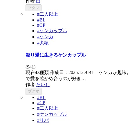
作者
田
ブクマ
#二人以上
#BL
#CP
#ケンカップル
#ケンカ
#犬猿
殴り愛に生きるケンカップル
(
941
)
現在43種類 作成日：2025.12.9 BL ケ
で愛を確かめ合うのが好き…
作者
たいし
ブクマ
#BL
#CP
#二人以上
#ケンカップル
#リバ