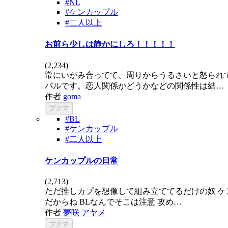
#NL
#ケンカップル
#二人以上
お前ら少しは静かにしろ！！！！！
(
2,234
)
常にいがみ合ってて、周りからうるさいと怒られ
バルです。恋人関係かどうかなどの関係性は結…
作者
goma
ブクマ
#BL
#ケンカップル
#二人以上
ケンカップルの日常
(
2,713
)
ただ推しカプを想像して組み立ててるだけの奴 ケ
だからね BLなんでそこは注意 攻め…
作者
夢咲 アヤメ
ブクマ