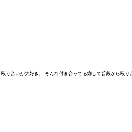
ンカが趣味。殴り合いが大好き。 そんな付き合ってる癖して普段か