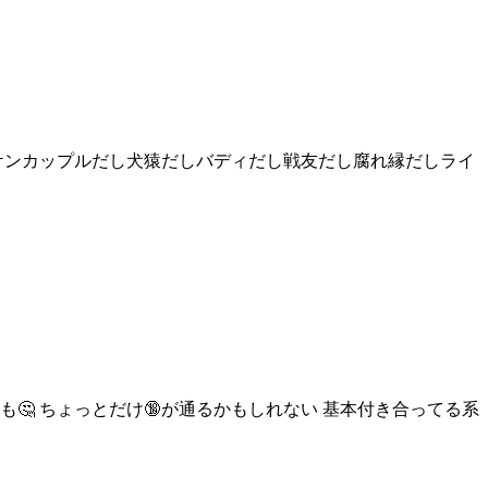
ケンカップルだし犬猿だしバディだし戦友だし腐れ縁だしライ
🤔 ちょっとだけ🔞が通るかもしれない 基本付き合ってる系