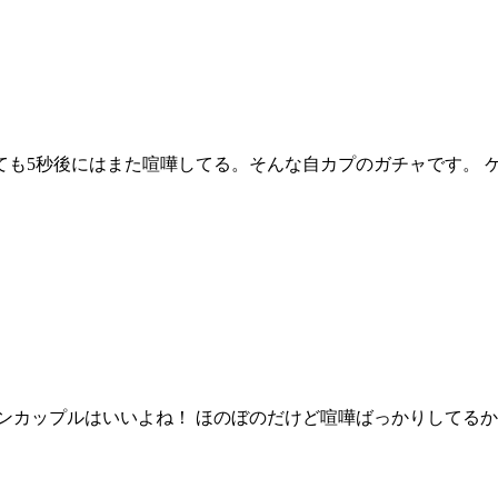
ても5秒後にはまた喧嘩してる。そんな自カプのガチャです。 
ンカップルはいいよね！ ほのぼのだけど喧嘩ばっかりしてるかも