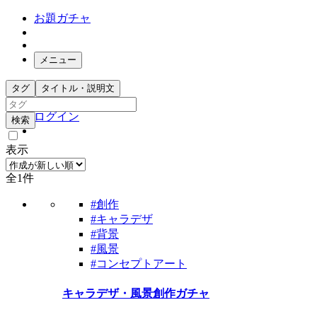
お題ガチャ
メニュー
お題箱
タグ
タイトル・説明文
ガチャ検索
ログイン
検索
表示
全1件
#創作
#キャラデザ
#背景
#風景
#コンセプトアート
キャラデザ・風景創作ガチャ